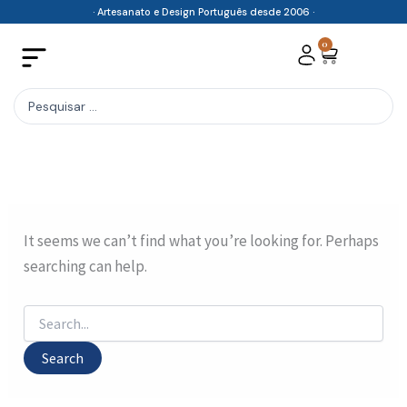
Search
Skip
· Artesanato e Design Português desde 2006 ·
for:
to
0
Cart
content
Search
...
It seems we can’t find what you’re looking for. Perhaps
searching can help.