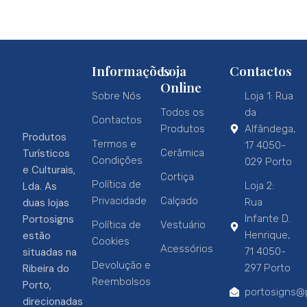
Informações
Loja
Contactos
Online
Sobre Nós
Loja 1: Rua
Todos os
da
Contactos
Produtos
Alfândega,
Produtos
Termos e
17 4050-
Turísticos
Cerâmica
Condições
029 Porto
e Culturais,
Cortiça
Política de
Lda. As
Loja 2:
Privacidade
Calçado
duas lojas
Rua
Portosigns
Infante D.
Política de
Vestuário
estão
Henrique,
Cookies
Acessórios
situadas na
71 4050-
Devolução e
Ribeira do
297 Porto
Reembolsos
Porto,
portosigns@p
direcionadas