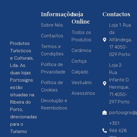
Informações
Loja
Contactos
Online
Sobre Nós
Loja 1: Rua
Todos os
da
Contactos
Produtos
Alfândega,
Produtos
Termos e
17 4050-
Turísticos
Cerâmica
Condições
029 Porto
e Culturais,
Cortiça
Política de
Lda. As
Loja 2:
Privacidade
Calçado
duas lojas
Rua
Portosigns
Infante D.
Política de
Vestuário
estão
Henrique,
Cookies
Acessórios
situadas na
71 4050-
Devolução e
Ribeira do
297 Porto
Reembolsos
Porto,
portosigns@p
direcionadas
+351
para o
966 628
Turismo