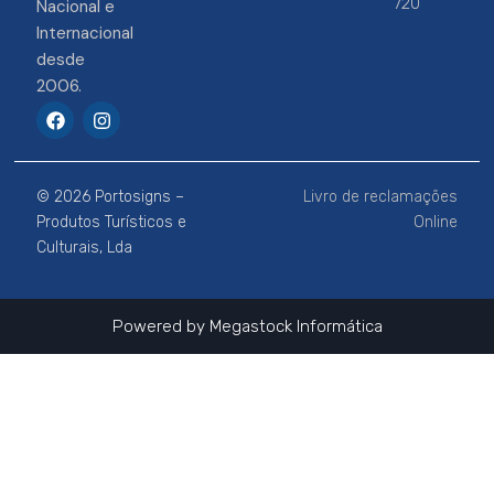
720
Nacional e
Internacional
desde
2006.
F
I
a
n
c
s
e
t
b
a
© 2026 Portosigns –
Livro de reclamações
o
g
o
r
Produtos Turísticos e
Online
k
a
Culturais, Lda
m
Powered by
Megastock Informática