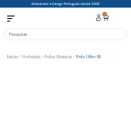
Skip
· Artesanato e Design Português desde 2006 ·
to
0
Cart
content
Search
...
Início
/
Vestuário
/
Polos Homem
/ Polo Olive M