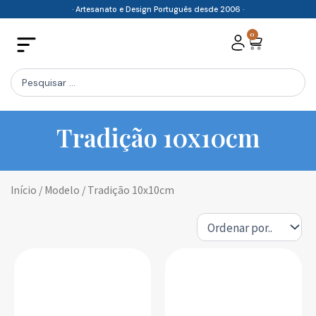
Skip
· Artesanato e Design Português desde 2006 ·
to
0
Cart
content
Search
...
Tradição 10x10cm
Início
/ Modelo / Tradição 10x10cm