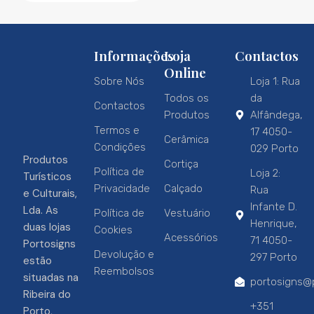
Informações
Loja
Contactos
Online
Sobre Nós
Loja 1: Rua
Todos os
da
Contactos
Produtos
Alfândega,
Termos e
17 4050-
Cerâmica
Condições
029 Porto
Produtos
Cortiça
Política de
Loja 2:
Turísticos
Privacidade
Calçado
Rua
e Culturais,
Infante D.
Lda. As
Política de
Vestuário
Henrique,
duas lojas
Cookies
Acessórios
71 4050-
Portosigns
Devolução e
297 Porto
estão
Reembolsos
situadas na
portosigns@p
Ribeira do
+351
Porto,