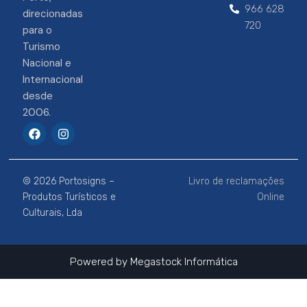
966 628
direcionadas
720
para o
Turismo
Nacional e
Internacional
desde
2006.
F
I
a
n
c
s
e
t
b
a
© 2026 Portosigns –
Livro de reclamações
o
g
o
r
Produtos Turísticos e
Online
k
a
Culturais, Lda
m
Powered by
Megastock Informática