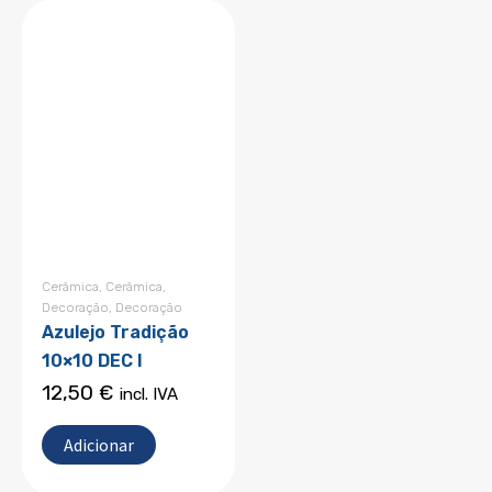
Cerâmica
,
Cerâmica
,
Decoração
,
Decoração
Azulejo Tradição
10×10 DEC I
12,50
€
incl. IVA
Adicionar