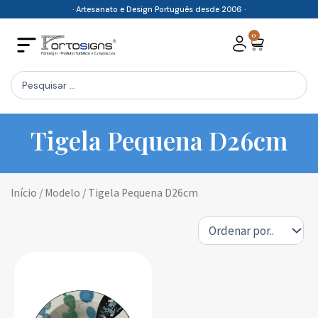
Skip
· Artesanato e Design Português desde 2006 ·
to
0
Cart
content
Search
...
Tigela Pequena D26cm
Início
/ Modelo / Tigela Pequena D26cm