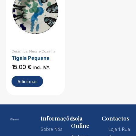
Cerâmica
,
Mesa e Cozinha
Tigela Pequena
15,00
€
incl. IVA
Adicionar
Informações
Loja
Contactos
Online
Sobre Nós
Loja 1: Rua