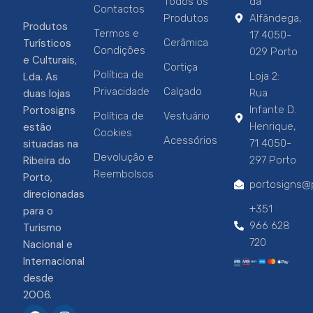
Todos os
da
Contactos
Produtos
Alfândega,
Produtos
Termos e
17 4050-
Turísticos
Cerâmica
Condições
029 Porto
e Culturais,
Cortiça
Política de
Lda. As
Loja 2:
Privacidade
Calçado
duas lojas
Rua
Portosigns
Infante D.
Política de
Vestuário
estão
Henrique,
Cookies
Acessórios
situadas na
71 4050-
Devolução e
Ribeira do
297 Porto
Reembolsos
Porto,
portosigns@p
direcionadas
+351
para o
966 628
Turismo
720
Nacional e
Internacional
desde
2006.
F
I