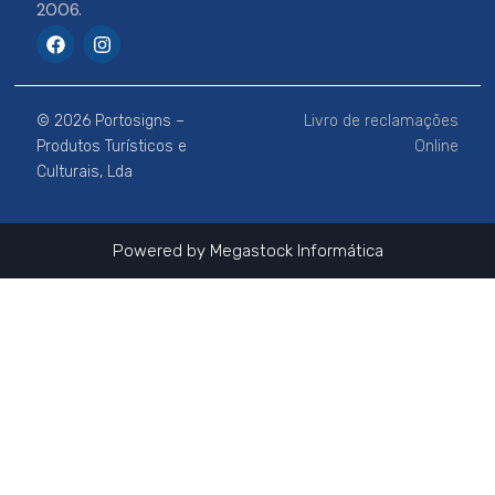
2006.
F
I
a
n
c
s
e
t
b
a
© 2026 Portosigns –
Livro de reclamações
o
g
o
r
Produtos Turísticos e
Online
k
a
Culturais, Lda
m
Powered by
Megastock Informática