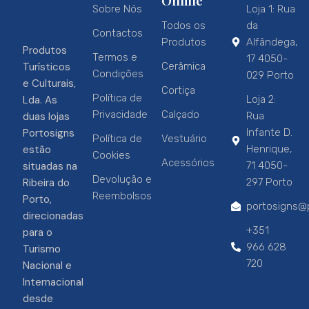
Online
Sobre Nós
Loja 1: Rua
Todos os
da
Contactos
Produtos
Alfândega,
Produtos
Termos e
17 4050-
Turísticos
Cerâmica
Condições
029 Porto
e Culturais,
Cortiça
Política de
Lda. As
Loja 2:
Privacidade
Calçado
duas lojas
Rua
Portosigns
Infante D.
Política de
Vestuário
estão
Henrique,
Cookies
Acessórios
situadas na
71 4050-
Devolução e
Ribeira do
297 Porto
Reembolsos
Porto,
portosigns@p
direcionadas
+351
para o
966 628
Turismo
720
Nacional e
Internacional
desde