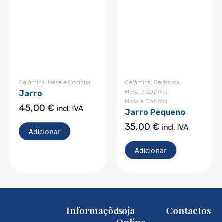
Cerâmica
,
Mesa e Cozinha
Cerâmica
,
Cerâmica
,
Mesa e Cozinha
,
Jarro
Mesa e Cozinha
45,00
€
incl. IVA
Jarro Pequeno
35,00
€
incl. IVA
Adicionar
Adicionar
Informações
Loja
Contactos