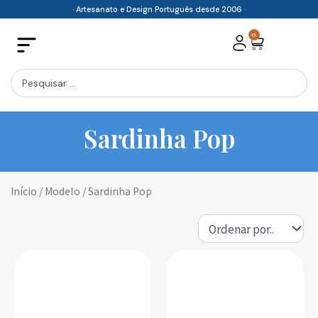
Skip
· Artesanato e Design Português desde 2006 ·
to
0
Cart
content
Search
...
Sardinha Pop
Início
/ Modelo / Sardinha Pop