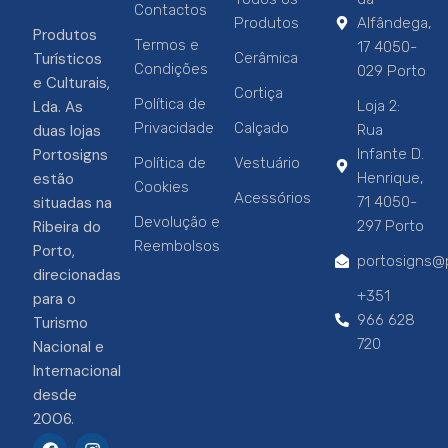
Contactos
Produtos
Alfândega,
Produtos
Termos e
17 4050-
Turísticos
Cerâmica
Condições
029 Porto
e Culturais,
Cortiça
Política de
Lda. As
Loja 2:
Privacidade
Calçado
duas lojas
Rua
Portosigns
Infante D.
Política de
Vestuário
estão
Henrique,
Cookies
Acessórios
situadas na
71 4050-
Devolução e
Ribeira do
297 Porto
Reembolsos
Porto,
portosigns@p
direcionadas
+351
para o
966 628
Turismo
720
Nacional e
Internacional
desde
2006.
F
I