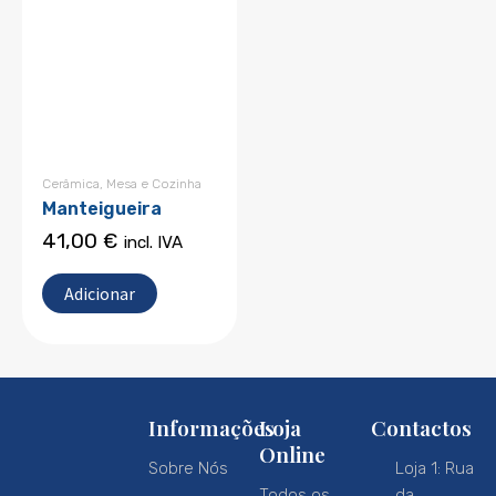
Cerâmica
,
Mesa e Cozinha
Manteigueira
41,00
€
incl. IVA
Adicionar
Informações
Loja
Contactos
Online
Sobre Nós
Loja 1: Rua
Todos os
da