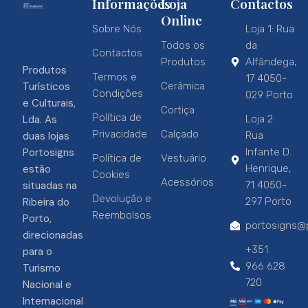
Informações
Loja
Contactos
Online
Sobre Nós
Loja 1: Rua
Todos os
da
Contactos
Produtos
Alfândega,
Produtos
Termos e
17 4050-
Turísticos
Cerâmica
Condições
029 Porto
e Culturais,
Cortiça
Política de
Lda. As
Loja 2:
Privacidade
Calçado
duas lojas
Rua
Portosigns
Infante D.
Política de
Vestuário
estão
Henrique,
Cookies
Acessórios
situadas na
71 4050-
Devolução e
Ribeira do
297 Porto
Reembolsos
Porto,
portosigns@p
direcionadas
+351
para o
966 628
Turismo
720
Nacional e
Internacional