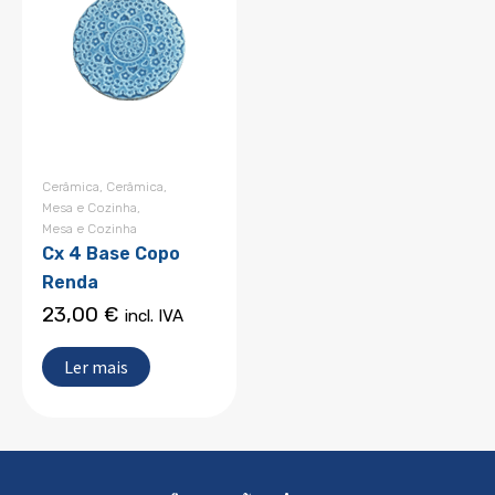
Cerâmica
,
Cerâmica
,
Mesa e Cozinha
,
Mesa e Cozinha
Cx 4 Base Copo
Renda
23,00
€
incl. IVA
Ler mais