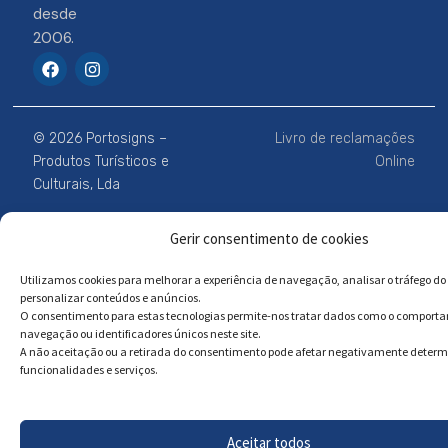
desde
2006.
F
I
a
n
c
s
e
t
b
a
© 2026 Portosigns –
Livro de reclamações
o
g
o
r
Produtos Turísticos e
Online
k
a
Culturais, Lda
m
Gerir consentimento de cookies
Powered by
Megastock Informática
Utilizamos cookies para melhorar a experiência de navegação, analisar o tráfego do 
personalizar conteúdos e anúncios.
O consentimento para estas tecnologias permite-nos tratar dados como o comport
navegação ou identificadores únicos neste site.
A não aceitação ou a retirada do consentimento pode afetar negativamente deter
funcionalidades e serviços.
Aceitar todos