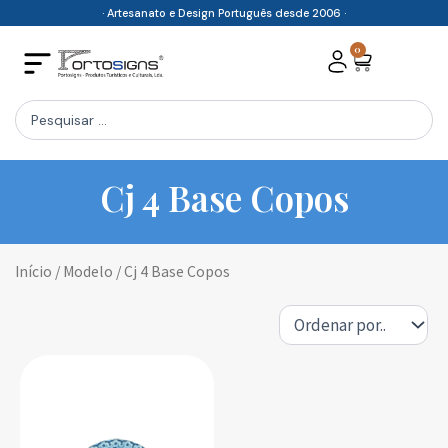
Skip
· Artesanato e Design Português desde 2006 ·
to
0
Cart
content
Search
...
Cj 4 Base Copos
Início
/ Modelo / Cj 4 Base Copos