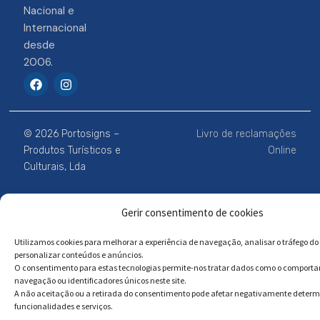
Nacional e
Internacional
desde
2006.
F
I
a
n
c
s
e
t
b
a
© 2026 Portosigns –
Livro de reclamações
o
g
o
r
Produtos Turísticos e
Online
k
a
Culturais, Lda
m
Gerir consentimento de cookies
Powered by
Megastock Informática
Utilizamos cookies para melhorar a experiência de navegação, analisar o tráfego do 
personalizar conteúdos e anúncios.
O consentimento para estas tecnologias permite-nos tratar dados como o comport
navegação ou identificadores únicos neste site.
A não aceitação ou a retirada do consentimento pode afetar negativamente deter
funcionalidades e serviços.