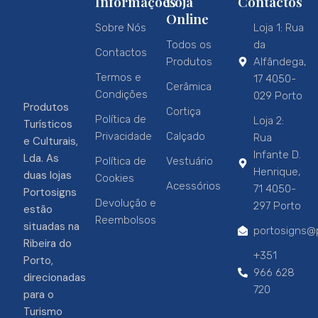
Informações
Loja
Contactos
Online
Sobre Nós
Loja 1: Rua
Todos os
da
Contactos
Produtos
Alfândega,
Termos e
17 4050-
Cerâmica
Condições
029 Porto
Produtos
Cortiça
Política de
Loja 2:
Turísticos
Privacidade
Calçado
Rua
e Culturais,
Infante D.
Lda. As
Política de
Vestuário
Henrique,
duas lojas
Cookies
Acessórios
71 4050-
Portosigns
Devolução e
297 Porto
estão
Reembolsos
situadas na
portosigns@p
Ribeira do
+351
Porto,
966 628
direcionadas
720
para o
Turismo