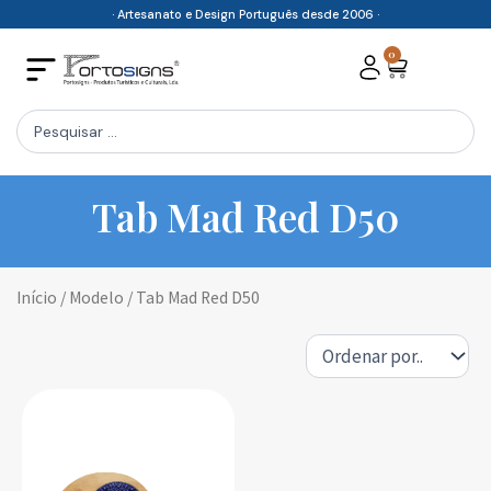
Skip
· Artesanato e Design Português desde 2006 ·
to
0
Cart
content
Search
...
Tab Mad Red D50
Início
/ Modelo / Tab Mad Red D50