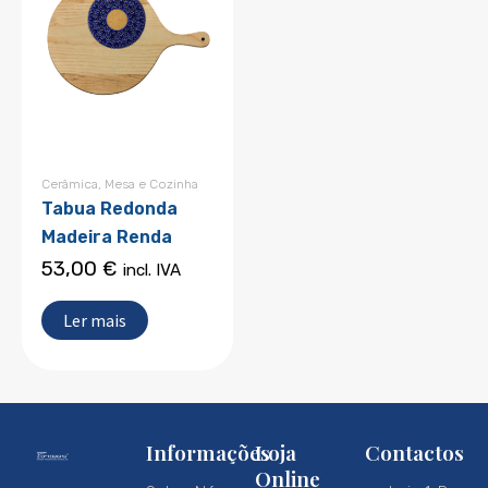
Cerâmica
,
Mesa e Cozinha
Tabua Redonda
Madeira Renda
53,00
€
incl. IVA
Ler mais
Informações
Loja
Contactos
Online