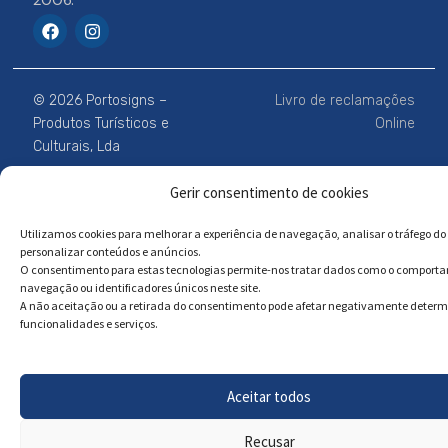
2006.
F
I
a
n
c
s
e
t
b
a
© 2026 Portosigns –
Livro de reclamações
o
g
o
r
Produtos Turísticos e
Online
k
a
Culturais, Lda
m
Gerir consentimento de cookies
Powered by
Megastock Informática
Utilizamos cookies para melhorar a experiência de navegação, analisar o tráfego do 
personalizar conteúdos e anúncios.
O consentimento para estas tecnologias permite-nos tratar dados como o comport
navegação ou identificadores únicos neste site.
A não aceitação ou a retirada do consentimento pode afetar negativamente deter
funcionalidades e serviços.
Aceitar todos
Recusar