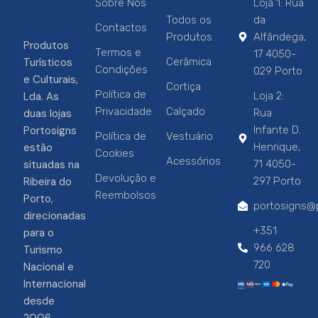
Sobre Nós
Loja 1: Rua
Todos os
da
Contactos
Produtos
Alfândega,
Produtos
Termos e
17 4050-
Turísticos
Cerâmica
Condições
029 Porto
e Culturais,
Cortiça
Política de
Lda. As
Loja 2:
Privacidade
Calçado
duas lojas
Rua
Portosigns
Infante D.
Política de
Vestuário
estão
Henrique,
Cookies
Acessórios
situadas na
71 4050-
Devolução e
Ribeira do
297 Porto
Reembolsos
Porto,
portosigns@p
direcionadas
+351
para o
966 628
Turismo
720
Nacional e
Internacional
desde