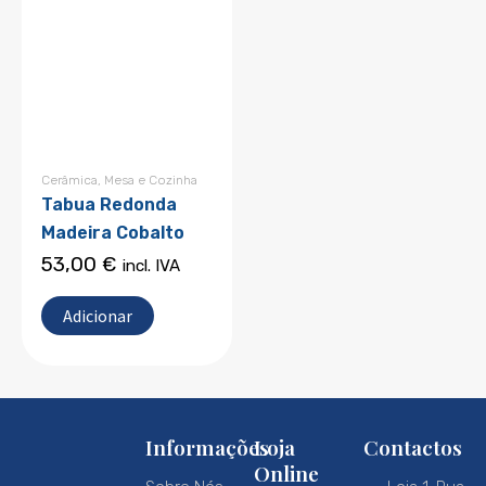
Cerâmica
,
Mesa e Cozinha
Tabua Redonda
Madeira Cobalto
53,00
€
incl. IVA
Adicionar
Informações
Loja
Contactos
Online