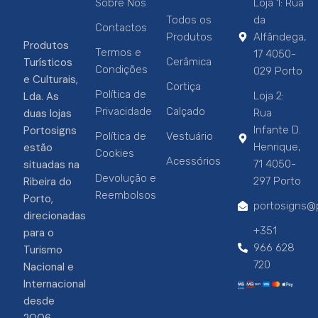
Sobre Nós
Loja 1: Rua
Todos os
da
Contactos
Produtos
Alfândega,
Produtos
Termos e
17 4050-
Turísticos
Cerâmica
Condições
029 Porto
e Culturais,
Cortiça
Política de
Lda. As
Loja 2:
Privacidade
Calçado
duas lojas
Rua
Portosigns
Infante D.
Política de
Vestuário
estão
Henrique,
Cookies
Acessórios
situadas na
71 4050-
Devolução e
Ribeira do
297 Porto
Reembolsos
Porto,
portosigns@p
direcionadas
+351
para o
966 628
Turismo
720
Nacional e
Internacional
desde