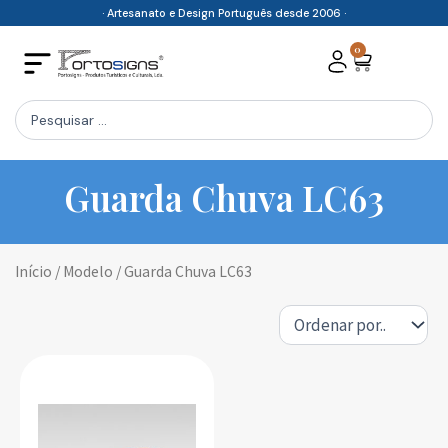
Skip
· Artesanato e Design Português desde 2006 ·
to
0
Cart
content
Search
...
Guarda Chuva LC63
Início
/ Modelo / Guarda Chuva LC63