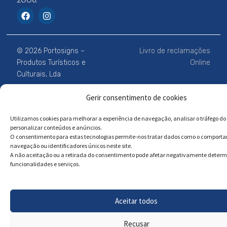
2006.
F
I
a
n
c
s
e
t
b
a
© 2026 Portosigns –
Livro de reclamações
o
g
o
r
Produtos Turísticos e
Online
k
a
Culturais, Lda
m
Gerir consentimento de cookies
Powered by
Megastock Informática
Utilizamos cookies para melhorar a experiência de navegação, analisar o tráfego do 
personalizar conteúdos e anúncios.
O consentimento para estas tecnologias permite-nos tratar dados como o comport
navegação ou identificadores únicos neste site.
A não aceitação ou a retirada do consentimento pode afetar negativamente deter
funcionalidades e serviços.
Aceitar todos
Recusar