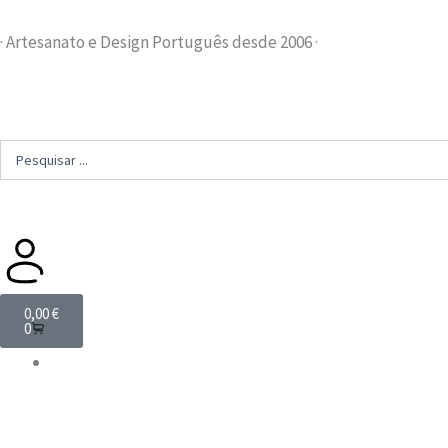
Skip
to
· Artesanato e Design Português desde 2006 ·
content
Search
...
Cart
0,00
€
0