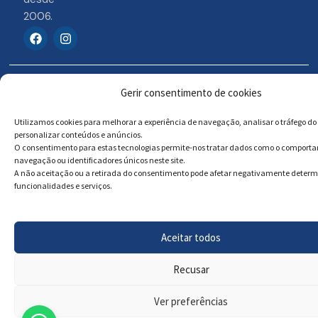
2006.
F
I
a
n
c
s
e
t
b
a
© 2026 Portosigns –
Livro de reclamações
o
g
Gerir consentimento de cookies
o
r
Produtos Turísticos e
Online
k
a
Culturais, Lda
Utilizamos cookies para melhorar a experiência de navegação, analisar o tráfego do 
m
personalizar conteúdos e anúncios.
O consentimento para estas tecnologias permite-nos tratar dados como o comport
navegação ou identificadores únicos neste site.
Powered by
Megastock Informática
A não aceitação ou a retirada do consentimento pode afetar negativamente deter
funcionalidades e serviços.
Aceitar todos
Recusar
Ver preferências