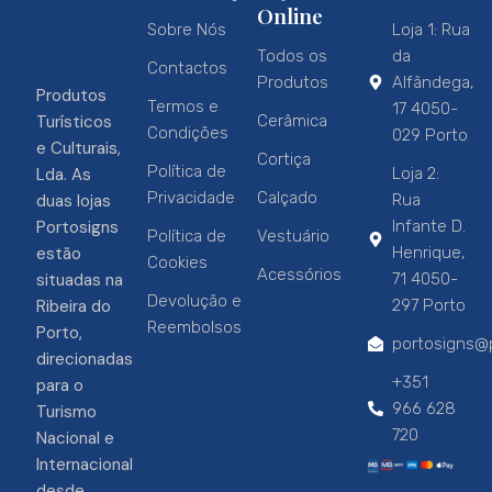
Online
Sobre Nós
Loja 1: Rua
Todos os
da
Contactos
Produtos
Alfândega,
Produtos
Termos e
17 4050-
Turísticos
Cerâmica
Condições
029 Porto
e Culturais,
Cortiça
Política de
Lda. As
Loja 2:
Privacidade
Calçado
duas lojas
Rua
Portosigns
Infante D.
Política de
Vestuário
estão
Henrique,
Cookies
Acessórios
situadas na
71 4050-
Devolução e
Ribeira do
297 Porto
Reembolsos
Porto,
portosigns@p
direcionadas
+351
para o
966 628
Turismo
720
Nacional e
Internacional
desde