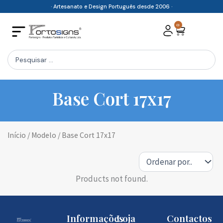
Skip
· Artesanato e Design Português desde 2006 ·
to
0
Cart
content
Search
...
Base Cort 17x17
Início
/ Modelo / Base Cort 17x17
Products not found.
Informações
Loja
Contactos