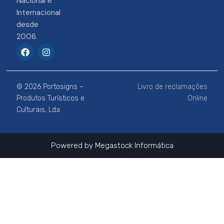
Nacional e
Internacional
desde
2006.
F
I
a
n
c
s
e
t
b
a
© 2026 Portosigns –
Livro de reclamações
o
g
o
r
Produtos Turísticos e
Online
k
a
Culturais, Lda
m
Powered by
Megastock Informática