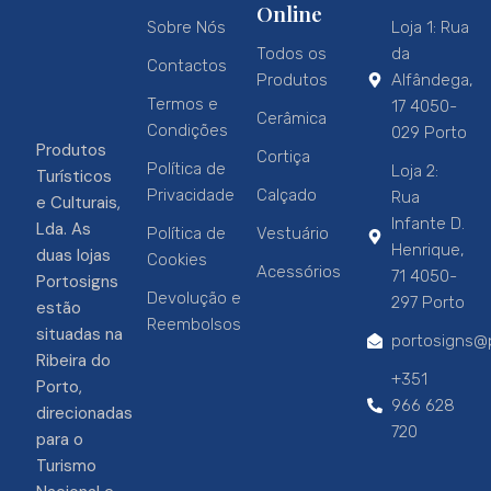
Online
Sobre Nós
Loja 1: Rua
Todos os
da
Contactos
Produtos
Alfândega,
Termos e
17 4050-
Cerâmica
Condições
029 Porto
Produtos
Cortiça
Política de
Loja 2:
Turísticos
Privacidade
Calçado
Rua
e Culturais,
Infante D.
Lda. As
Política de
Vestuário
Henrique,
duas lojas
Cookies
Acessórios
71 4050-
Portosigns
Devolução e
297 Porto
estão
Reembolsos
situadas na
portosigns@p
Ribeira do
+351
Porto,
966 628
direcionadas
720
para o
Turismo