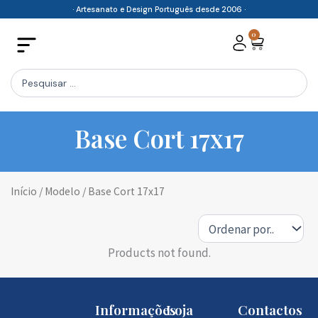
Skip
· Artesanato e Design Português desde 2006 ·
to
0
Cart
content
Search
...
Base Cort 17x17
Início
/ Modelo / Base Cort 17x17
Products not found.
Informações
Loja
Contactos