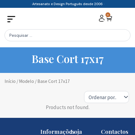
Skip
· Artesanato e Design Português desde 2006 ·
to
0
Cart
content
Search
...
Base Cort 17x17
Início
/ Modelo / Base Cort 17x17
Products not found.
Informações
Loja
Contactos