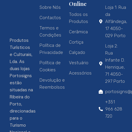
Online
Sobre Nós
Loja 1: Rua
Todos os
da
Contactos
Produtos
Alfândega,
Termos e
17 4050-
Cerâmica
Condições
029 Porto
Produtos
Cortiça
Política de
Loja 2:
Turísticos
Privacidade
Calçado
Rua
e Culturais,
Infante D.
Lda. As
Política de
Vestuário
Henrique,
duas lojas
Cookies
Acessórios
71 4050-
Portosigns
Devolução e
297 Porto
estão
Reembolsos
situadas na
portosigns@p
Ribeira do
+351
Porto,
966 628
direcionadas
720
para o
Turismo