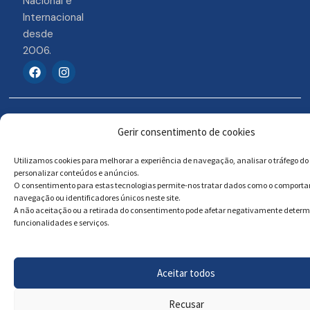
Nacional e
Internacional
desde
2006.
F
I
a
n
c
s
e
t
b
a
© 2026 Portosigns –
Livro de reclamações
o
g
Gerir consentimento de cookies
o
r
Produtos Turísticos e
Online
k
a
Culturais, Lda
m
Utilizamos cookies para melhorar a experiência de navegação, analisar o tráfego do 
personalizar conteúdos e anúncios.
O consentimento para estas tecnologias permite-nos tratar dados como o comport
navegação ou identificadores únicos neste site.
Powered by
Megastock Informática
A não aceitação ou a retirada do consentimento pode afetar negativamente deter
funcionalidades e serviços.
Aceitar todos
Recusar