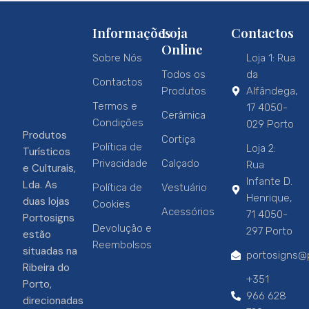
Informações
Loja
Contactos
Online
Sobre Nós
Loja 1: Rua
Todos os
da
Contactos
Produtos
Alfândega,
Termos e
17 4050-
Cerâmica
Condições
029 Porto
Produtos
Cortiça
Política de
Loja 2:
Turísticos
Privacidade
Calçado
Rua
e Culturais,
Infante D.
Lda. As
Política de
Vestuário
Henrique,
duas lojas
Cookies
Acessórios
71 4050-
Portosigns
Devolução e
297 Porto
estão
Reembolsos
situadas na
portosigns@p
Ribeira do
+351
Porto,
966 628
direcionadas