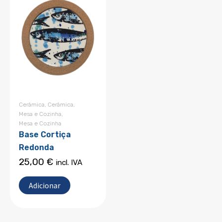
Cerâmica
,
Cerâmica
,
Mesa e Cozinha
,
Mesa e Cozinha
Base Cortiça
Redonda
25,00
€
incl. IVA
Adicionar