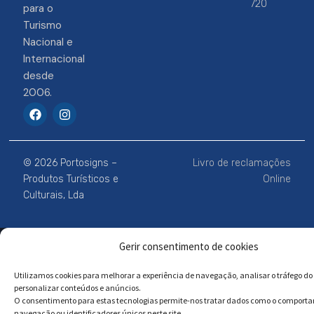
720
para o
Turismo
Nacional e
Internacional
desde
2006.
F
I
a
n
c
s
e
t
b
a
© 2026 Portosigns –
Livro de reclamações
o
g
o
r
Produtos Turísticos e
Online
k
a
Culturais, Lda
m
Powered by
Megastock Informática
Gerir consentimento de cookies
Utilizamos cookies para melhorar a experiência de navegação, analisar o tráfego do 
personalizar conteúdos e anúncios.
O consentimento para estas tecnologias permite-nos tratar dados como o comport
navegação ou identificadores únicos neste site.