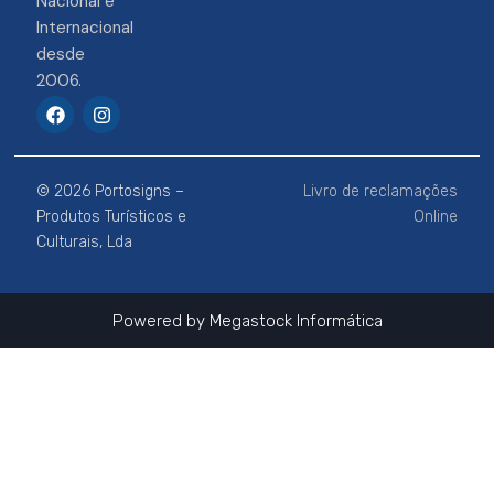
Nacional e
Internacional
desde
2006.
F
I
a
n
c
s
e
t
b
a
© 2026 Portosigns –
Livro de reclamações
o
g
o
r
Produtos Turísticos e
Online
k
a
Culturais, Lda
m
Powered by
Megastock Informática