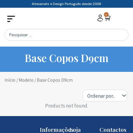
Skip
· Artesanato e Design Português desde 2006 ·
to
0
Cart
content
Search
...
Base Copos D9cm
Início
/ Modelo / Base Copos D9cm
Products not found.
Informações
Loja
Contactos