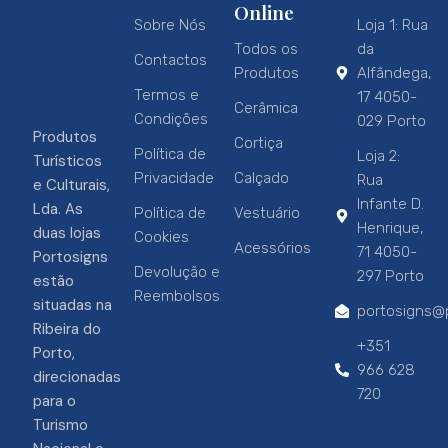
Online
Sobre Nós
Loja 1: Rua
Todos os
da
Contactos
Produtos
Alfândega,
Termos e
17 4050-
Cerâmica
Condições
029 Porto
Produtos
Cortiça
Política de
Loja 2:
Turísticos
Privacidade
Calçado
Rua
e Culturais,
Infante D.
Lda. As
Política de
Vestuário
Henrique,
duas lojas
Cookies
Acessórios
71 4050-
Portosigns
Devolução e
297 Porto
estão
Reembolsos
situadas na
portosigns@p
Ribeira do
+351
Porto,
966 628
direcionadas
720
para o
Turismo