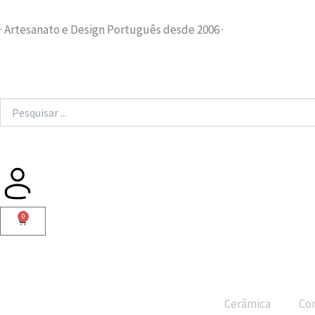
Skip
to
· Artesanato e Design Português desde 2006 ·
content
Search
...
0
Cart
Cerâmica
Cor