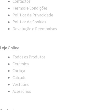
Contactos
o
r
k
a
Termos e Condições
m
Política de Privacidade
Política de Cookies
Devolução e Reembolsos
Loja Online
Todos os Produtos
Cerâmica
Cortiça
Calçado
Vestuário
Acessórios