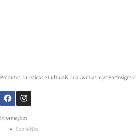
Produtos Turísticos e Culturais, Lda. As duas lojas Portosigns 
F
I
a
n
c
s
e
t
Informações
b
a
Sobre Nós
o
g