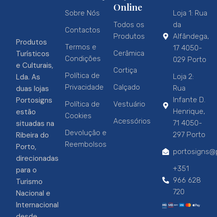
Online
Sobre Nós
Loja 1: Rua
Todos os
da
Contactos
Produtos
Alfândega,
Produtos
Termos e
17 4050-
Turísticos
Cerâmica
Condições
029 Porto
e Culturais,
Cortiça
Política de
Lda. As
Loja 2:
Privacidade
Calçado
duas lojas
Rua
Portosigns
Infante D.
Política de
Vestuário
estão
Henrique,
Cookies
Acessórios
situadas na
71 4050-
Devolução e
Ribeira do
297 Porto
Reembolsos
Porto,
portosigns@p
direcionadas
+351
para o
966 628
Turismo
720
Nacional e
Internacional
desde