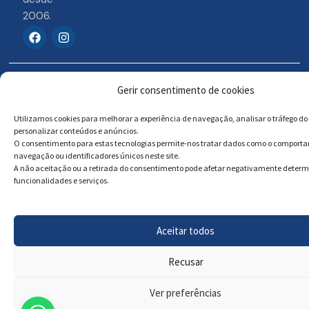
2006.
F
I
a
n
c
s
e
t
b
a
© 2026 Portosigns –
Livro de reclamações
o
g
Gerir consentimento de cookies
o
r
Produtos Turísticos e
Online
k
a
Culturais, Lda
Utilizamos cookies para melhorar a experiência de navegação, analisar o tráfego do 
m
personalizar conteúdos e anúncios.
O consentimento para estas tecnologias permite-nos tratar dados como o comport
navegação ou identificadores únicos neste site.
Powered by
Megastock Informática
A não aceitação ou a retirada do consentimento pode afetar negativamente deter
funcionalidades e serviços.
Aceitar todos
Recusar
Ver preferências