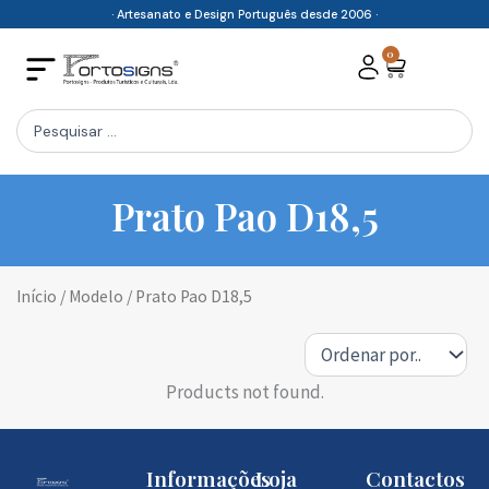
Skip
· Artesanato e Design Português desde 2006 ·
to
0
Cart
content
Search
...
Prato Pao D18,5
Início
/ Modelo / Prato Pao D18,5
Products not found.
Informações
Loja
Contactos