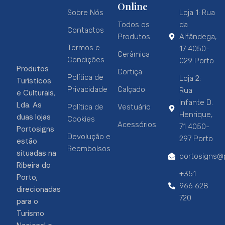
Online
Sobre Nós
Loja 1: Rua
Todos os
da
Contactos
Produtos
Alfândega,
Termos e
17 4050-
Cerâmica
Condições
029 Porto
Produtos
Cortiça
Política de
Loja 2:
Turísticos
Privacidade
Calçado
Rua
e Culturais,
Infante D.
Lda. As
Política de
Vestuário
Henrique,
duas lojas
Cookies
Acessórios
71 4050-
Portosigns
Devolução e
297 Porto
estão
Reembolsos
situadas na
portosigns@p
Ribeira do
+351
Porto,
966 628
direcionadas
720
para o
Turismo