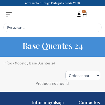
Skip
· Artesanato e Design Português desde 2006 ·
to
0
Cart
content
Search
...
Base Quentes 24
Início
/ Modelo / Base Quentes 24
Products not found.
Informações
Loja
Contactos