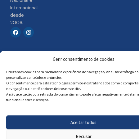
Nacional e
Internacional
desde
2006.
F
I
a
n
c
s
e
t
b
a
© 2026 Portosigns –
Livro de reclamações
o
g
Gerir consentimento de cookies
o
r
Produtos Turísticos e
Online
k
a
Culturais, Lda
m
Utilizamos cookies para melhorar a experiência de navegação, analisar o tráfego do 
personalizar conteúdos e anúncios.
O consentimento para estas tecnologias permite-nos tratar dados como o comport
navegação ou identificadores únicos neste site.
Powered by
Megastock Informática
A não aceitação ou a retirada do consentimento pode afetar negativamente deter
funcionalidades e serviços.
Aceitar todos
Recusar