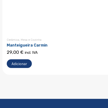
Cerâmica
,
Mesa e Cozinha
Manteigueira Carmin
29,00
€
incl. IVA
Adicionar