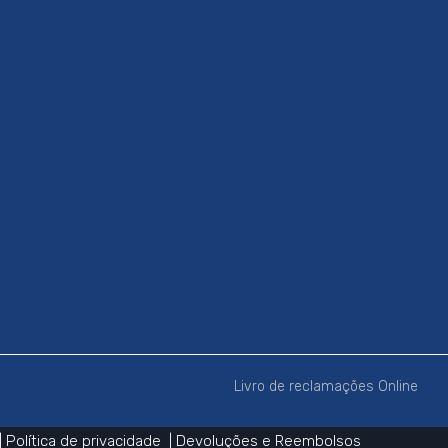
Livro de reclamações Online
|
Política de privacidade |
Devoluções e Reembolsos