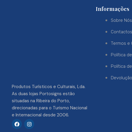
Informações
Sobre Nó
Contacto
Termos e 
Política d
Política d
Devoluçã
Produtos Turísticos e Culturais, Lda.
As duas lojas Portosigns estão
situadas na Ribeira do Porto,
direcionadas para o Turismo Nacional
e Internacional desde 2006.
F
I
a
n
c
s