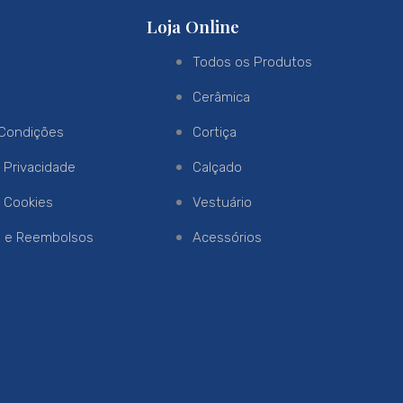
Loja Online
s
Todos os Produtos
s
Cerâmica
Condições
Cortiça
e Privacidade
Calçado
e Cookies
Vestuário
o e Reembolsos
Acessórios