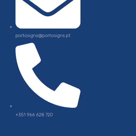
portosigns@portosigns.pt
+351 966 628 720