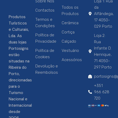
Sobre Nós
Loja 1: Rua
Todos os
da
Contactos
Produtos
Alfândega,
Produtos
Termos e
17 4050-
Turísticos
Cerâmica
Condições
029 Porto
e Culturais,
Cortiça
Política de
Lda. As
Loja 2:
Privacidade
Calçado
duas lojas
Rua
Portosigns
Infante D.
Política de
Vestuário
estão
Henrique,
Cookies
Acessórios
situadas na
71 4050-
Devolução e
Ribeira do
297 Porto
Reembolsos
Porto,
portosigns@p
direcionadas
+351
para o
966 628
Turismo
720
Nacional e
Internacional
desde