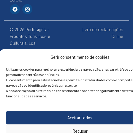
2006.
F
I
a
n
c
s
e
t
b
a
© 2026 Portosigns –
Livro de reclamações
o
g
o
r
Produtos Turísticos e
Online
k
a
Culturais, Lda
m
Gerir consentimento de cookies
Powered by
Megastock Informática
Utilizamos cookies para melhorar a experiência de navegação, analisar o tráfego do 
personalizar conteúdos e anúncios.
O consentimento para estas tecnologias permite-nos tratar dados como o comport
navegação ou identificadores únicos neste site.
A não aceitação ou a retirada do consentimento pode afetar negativamente deter
funcionalidades e serviços.
Aceitar todos
Recusar