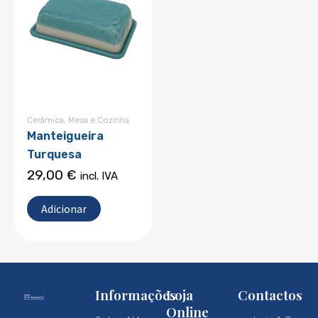
Cerâmica
,
Mesa e Cozinha
Manteigueira
Turquesa
29,00
€
incl. IVA
Adicionar
Informações
Loja
Contactos
Online