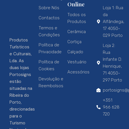
Online
Sobre Nós
Loja 1: Rua
Todos os
da
Contactos
Produtos
Alfândega,
Termos e
17 4050-
Cerâmica
Condições
029 Porto
Produtos
Cortiça
Política de
Loja 2:
Turísticos
Privacidade
Calçado
Rua
e Culturais,
Infante D.
Lda. As
Política de
Vestuário
Henrique,
duas lojas
Cookies
Acessórios
71 4050-
Portosigns
Devolução e
297 Porto
estão
Reembolsos
situadas na
portosigns@p
Ribeira do
+351
Porto,
966 628
direcionadas
720
para o
Turismo