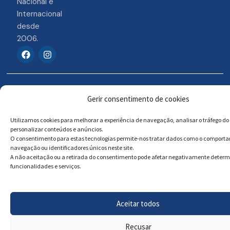
Nacional e
Internacional
desde
2006.
F
I
a
n
c
s
e
t
b
a
© 2026 Portosigns –
Livro de reclamações
o
g
Gerir consentimento de cookies
o
r
Produtos Turísticos e
Online
k
a
Culturais, Lda
m
Utilizamos cookies para melhorar a experiência de navegação, analisar o tráfego do 
personalizar conteúdos e anúncios.
O consentimento para estas tecnologias permite-nos tratar dados como o comport
navegação ou identificadores únicos neste site.
Powered by
Megastock Informática
A não aceitação ou a retirada do consentimento pode afetar negativamente deter
funcionalidades e serviços.
Aceitar todos
Recusar