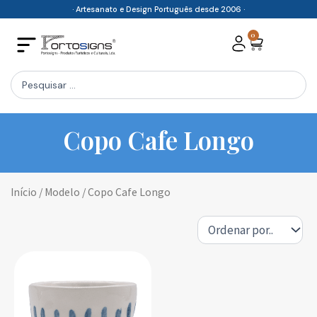
Skip
· Artesanato e Design Português desde 2006 ·
to
0
Cart
content
Search
...
Copo Cafe Longo
Início
/ Modelo / Copo Cafe Longo