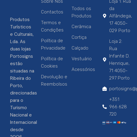
Sobre Nós
Loja 1: Rua
Todos os
da
Contactos
Produtos
Alfândega,
Produtos
Termos e
17 4050-
Turísticos
Cerâmica
Condições
029 Porto
e Culturais,
Cortiça
Política de
Lda. As
Loja 2:
Privacidade
Calçado
duas lojas
Rua
Portosigns
Infante D.
Política de
Vestuário
estão
Henrique,
Cookies
Acessórios
situadas na
71 4050-
Devolução e
Ribeira do
297 Porto
Reembolsos
Porto,
portosigns@p
direcionadas
+351
para o
966 628
Turismo
720
Nacional e
Internacional
desde