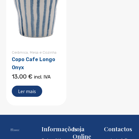
Cerâmica
,
Mesa e Cozinha
Copo Cafe Longo
Onyx
13,00
€
incl. IVA
Ler mais
Informações
Loja
Contactos
Online