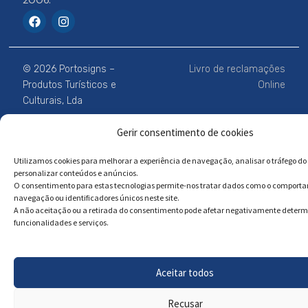
2006.
F
I
a
n
c
s
e
t
b
a
© 2026 Portosigns –
Livro de reclamações
o
g
o
r
Produtos Turísticos e
Online
k
a
Culturais, Lda
m
Gerir consentimento de cookies
Powered by
Megastock Informática
Utilizamos cookies para melhorar a experiência de navegação, analisar o tráfego do 
personalizar conteúdos e anúncios.
O consentimento para estas tecnologias permite-nos tratar dados como o comport
navegação ou identificadores únicos neste site.
A não aceitação ou a retirada do consentimento pode afetar negativamente deter
funcionalidades e serviços.
Aceitar todos
Recusar