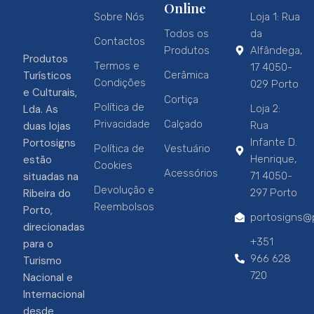
Online
Sobre Nós
Loja 1: Rua
Todos os
da
Contactos
Produtos
Alfândega,
Produtos
Termos e
17 4050-
Turísticos
Cerâmica
Condições
029 Porto
e Culturais,
Cortiça
Política de
Lda. As
Loja 2:
Privacidade
Calçado
duas lojas
Rua
Portosigns
Infante D.
Política de
Vestuário
estão
Henrique,
Cookies
Acessórios
situadas na
71 4050-
Devolução e
Ribeira do
297 Porto
Reembolsos
Porto,
portosigns@p
direcionadas
+351
para o
966 628
Turismo
720
Nacional e
Internacional
desde