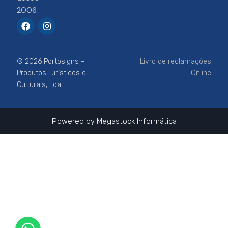
2006.
F
I
a
n
c
s
e
t
b
a
© 2026 Portosigns –
Livro de reclamações
o
g
o
r
Produtos Turísticos e
Online
k
a
Culturais, Lda
m
Powered by
Megastock Informática