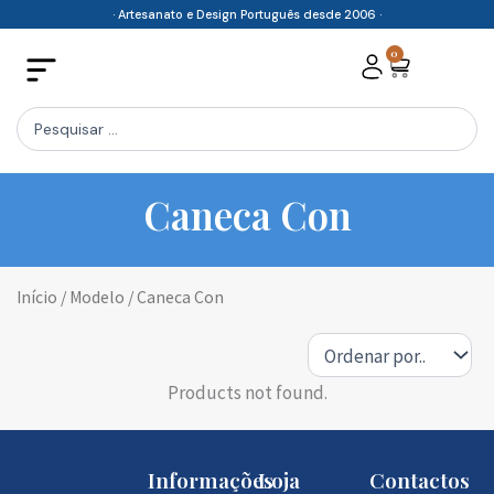
Skip
· Artesanato e Design Português desde 2006 ·
to
0
Cart
content
Search
...
Caneca Con
Início
/ Modelo / Caneca Con
Products not found.
Informações
Loja
Contactos