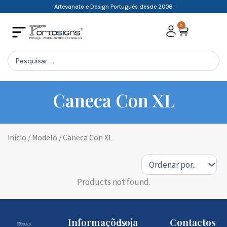
Skip
· Artesanato e Design Português desde 2006 ·
to
0
Cart
content
Search
...
Caneca Con XL
Início
/ Modelo / Caneca Con XL
Products not found.
Informações
Loja
Contactos