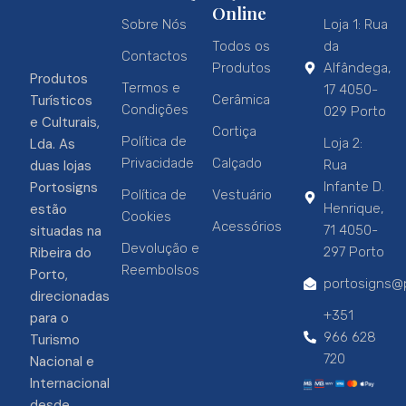
Online
Sobre Nós
Loja 1: Rua
Todos os
da
Contactos
Produtos
Alfândega,
Produtos
Termos e
17 4050-
Turísticos
Cerâmica
Condições
029 Porto
e Culturais,
Cortiça
Política de
Lda. As
Loja 2:
Privacidade
Calçado
duas lojas
Rua
Portosigns
Infante D.
Política de
Vestuário
estão
Henrique,
Cookies
Acessórios
situadas na
71 4050-
Devolução e
Ribeira do
297 Porto
Reembolsos
Porto,
portosigns@p
direcionadas
+351
para o
966 628
Turismo
720
Nacional e
Internacional
desde