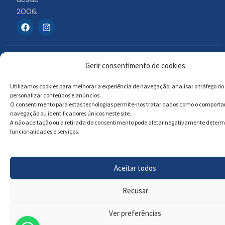
2006.
F
I
a
n
c
s
e
t
b
a
© 2026 Portosigns –
Livro de reclamações
o
g
Gerir consentimento de cookies
o
r
Produtos Turísticos e
Online
k
a
Culturais, Lda
Utilizamos cookies para melhorar a experiência de navegação, analisar o tráfego do 
m
personalizar conteúdos e anúncios.
O consentimento para estas tecnologias permite-nos tratar dados como o comport
navegação ou identificadores únicos neste site.
Powered by
Megastock Informática
A não aceitação ou a retirada do consentimento pode afetar negativamente deter
funcionalidades e serviços.
Aceitar todos
Recusar
Ver preferências