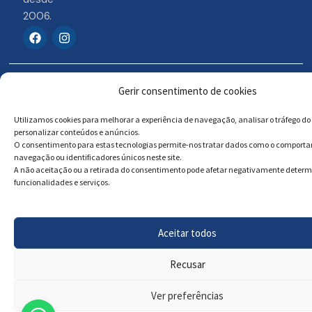
2006.
F
I
a
n
c
s
e
t
b
a
© 2026 Portosigns –
Livro de reclamações
o
g
Gerir consentimento de cookies
o
r
Produtos Turísticos e
Online
k
a
Culturais, Lda
Utilizamos cookies para melhorar a experiência de navegação, analisar o tráfego do 
m
personalizar conteúdos e anúncios.
O consentimento para estas tecnologias permite-nos tratar dados como o comport
navegação ou identificadores únicos neste site.
Powered by
Megastock Informática
A não aceitação ou a retirada do consentimento pode afetar negativamente deter
funcionalidades e serviços.
Aceitar todos
Recusar
Ver preferências