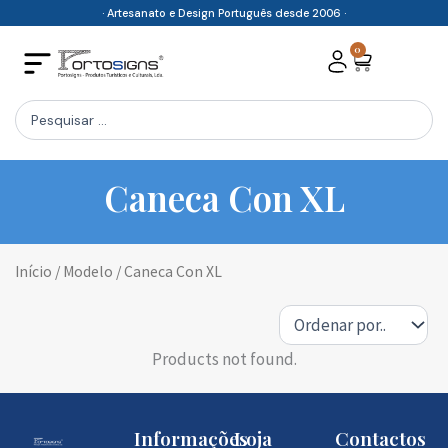
Skip
· Artesanato e Design Português desde 2006 ·
to
0
Cart
content
Search
...
Caneca Con XL
Início
/ Modelo / Caneca Con XL
Products not found.
Informações
Loja
Contactos