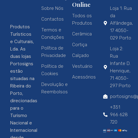
Online
Sobre Nós
Loja 1: Rua
Todos os
da
Contactos
Produtos
Alfândega,
Produtos
Termos e
17 4050-
Turísticos
Cerâmica
Condições
029 Porto
e Culturais,
Cortiça
Política de
Lda. As
Loja 2:
Privacidade
Calçado
duas lojas
Rua
Portosigns
Infante D.
Política de
Vestuário
estão
Henrique,
Cookies
Acessórios
situadas na
71 4050-
Devolução e
Ribeira do
297 Porto
Reembolsos
Porto,
portosigns@p
direcionadas
+351
para o
966 628
Turismo
720
Nacional e
Internacional
desde