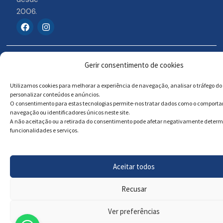
2006.
F
I
a
n
c
s
e
t
b
a
© 2026 Portosigns –
Livro de reclamações
o
g
Gerir consentimento de cookies
o
r
Produtos Turísticos e
Online
k
a
Culturais, Lda
Utilizamos cookies para melhorar a experiência de navegação, analisar o tráfego do 
m
personalizar conteúdos e anúncios.
O consentimento para estas tecnologias permite-nos tratar dados como o comport
navegação ou identificadores únicos neste site.
Powered by
Megastock Informática
A não aceitação ou a retirada do consentimento pode afetar negativamente deter
funcionalidades e serviços.
Aceitar todos
Recusar
Ver preferências