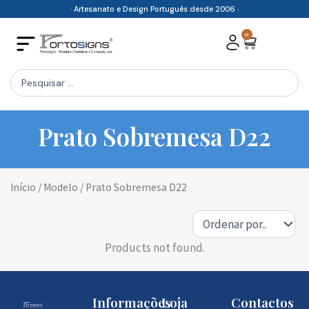
Skip
· Artesanato e Design Português desde 2006 ·
to
0
Cart
content
Search
...
Prato Sobremesa D22
Início
/ Modelo / Prato Sobremesa D22
Products not found.
Informações
Loja
Contactos