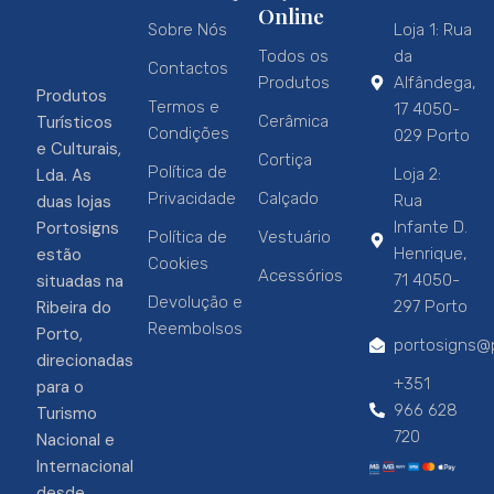
Online
Sobre Nós
Loja 1: Rua
Todos os
da
Contactos
Produtos
Alfândega,
Produtos
Termos e
17 4050-
Turísticos
Cerâmica
Condições
029 Porto
e Culturais,
Cortiça
Política de
Lda. As
Loja 2:
Privacidade
Calçado
duas lojas
Rua
Portosigns
Infante D.
Política de
Vestuário
estão
Henrique,
Cookies
Acessórios
situadas na
71 4050-
Devolução e
Ribeira do
297 Porto
Reembolsos
Porto,
portosigns@p
direcionadas
+351
para o
966 628
Turismo
720
Nacional e
Internacional
desde