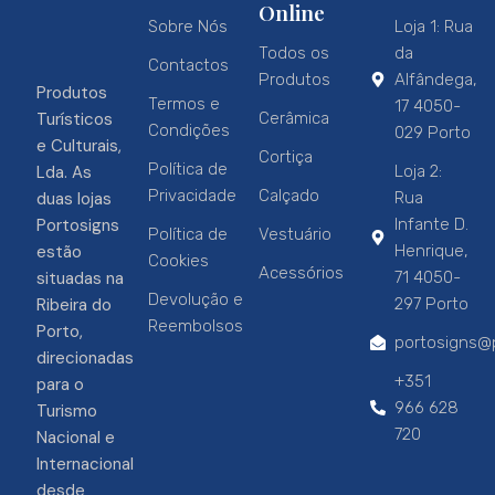
Online
Sobre Nós
Loja 1: Rua
Todos os
da
Contactos
Produtos
Alfândega,
Produtos
Termos e
17 4050-
Turísticos
Cerâmica
Condições
029 Porto
e Culturais,
Cortiça
Política de
Lda. As
Loja 2:
Privacidade
Calçado
duas lojas
Rua
Portosigns
Infante D.
Política de
Vestuário
estão
Henrique,
Cookies
Acessórios
situadas na
71 4050-
Devolução e
Ribeira do
297 Porto
Reembolsos
Porto,
portosigns@p
direcionadas
+351
para o
966 628
Turismo
720
Nacional e
Internacional
desde