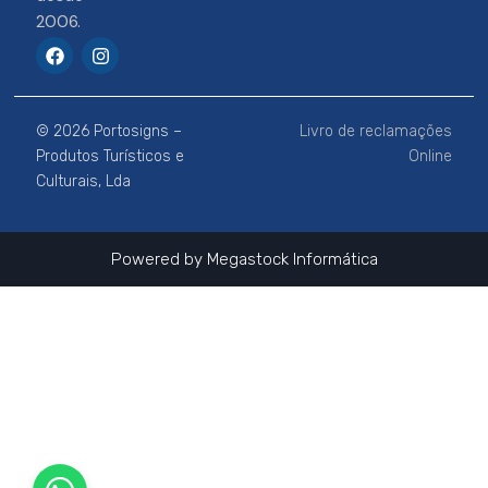
2006.
F
I
a
n
c
s
e
t
b
a
© 2026 Portosigns –
Livro de reclamações
o
g
o
r
Produtos Turísticos e
Online
k
a
Culturais, Lda
m
Powered by
Megastock Informática