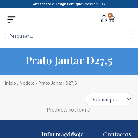
Skip
· Artesanato e Design Português desde 2006 ·
to
0
Cart
content
Search
...
Prato Jantar D27,5
Início
/ Modelo / Prato Jantar D27,5
Products not found.
Informações
Loja
Contactos