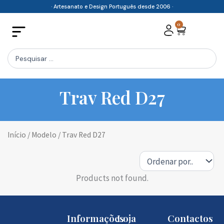
Skip
· Artesanato e Design Português desde 2006 ·
to
0
Cart
content
Search
...
Trav Red D27
Início
/ Modelo / Trav Red D27
Products not found.
Informações
Loja
Contactos