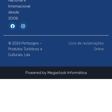
Nacional e
Internacional
desde
2006.
F
I
a
n
c
s
e
t
b
a
© 2026 Portosigns –
Livro de reclamações
o
g
o
r
Produtos Turísticos e
Online
k
a
Culturais, Lda
m
Powered by
Megastock Informática