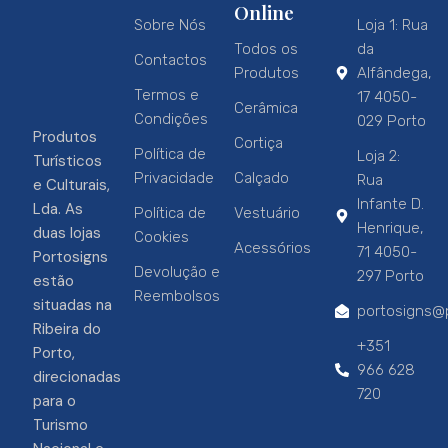
Online
Sobre Nós
Loja 1: Rua
Todos os
da
Contactos
Produtos
Alfândega,
Termos e
17 4050-
Cerâmica
Condições
029 Porto
Produtos
Cortiça
Política de
Loja 2:
Turísticos
Privacidade
Calçado
Rua
e Culturais,
Infante D.
Lda. As
Política de
Vestuário
Henrique,
duas lojas
Cookies
Acessórios
71 4050-
Portosigns
Devolução e
297 Porto
estão
Reembolsos
situadas na
portosigns@p
Ribeira do
+351
Porto,
966 628
direcionadas
720
para o
Turismo