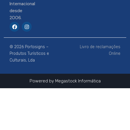
Internacional
desde
2006.
F
I
a
n
c
s
e
t
b
a
© 2026 Portosigns –
Livro de reclamações
o
g
o
r
Produtos Turísticos e
Online
k
a
Culturais, Lda
m
Powered by
Megastock Informática