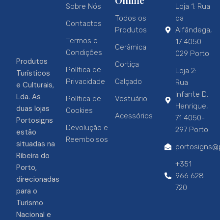
Sobre Nós
Loja 1: Rua
Todos os
da
Contactos
Produtos
Alfândega,
Termos e
17 4050-
Cerâmica
Condições
029 Porto
Produtos
Cortiça
Política de
Loja 2:
Turísticos
Privacidade
Calçado
Rua
e Culturais,
Infante D.
Lda. As
Política de
Vestuário
Henrique,
duas lojas
Cookies
Acessórios
71 4050-
Portosigns
Devolução e
297 Porto
estão
Reembolsos
situadas na
portosigns@p
Ribeira do
+351
Porto,
966 628
direcionadas
720
para o
Turismo
Nacional e