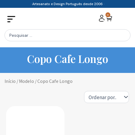
Skip
· Artesanato e Design Português desde 2006 ·
to
0
Cart
content
Search
...
Copo Cafe Longo
Início
/ Modelo / Copo Cafe Longo