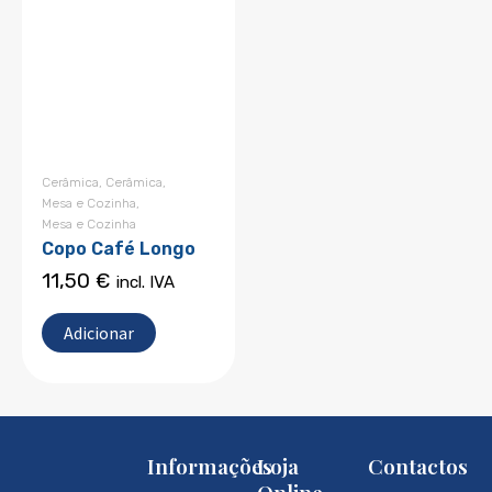
Cerâmica
,
Cerâmica
,
Mesa e Cozinha
,
Mesa e Cozinha
Copo Café Longo
11,50
€
incl. IVA
Adicionar
Informações
Loja
Contactos
Online