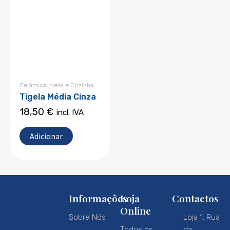
Cerâmica
,
Mesa e Cozinha
Tigela Média Cinza
18,50
€
incl. IVA
Adicionar
Informações
Loja
Contactos
Online
Sobre Nós
Loja 1: Rua
Todos os
da