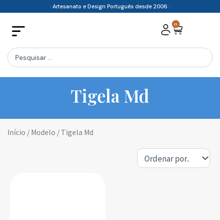
Skip
· Artesanato e Design Português desde 2006 ·
to
0
Cart
content
Search
...
Tigela Md
Início
/ Modelo / Tigela Md