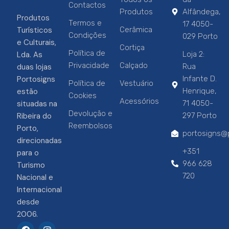
Contactos
Produtos
Alfândega,
Produtos
Termos e
17 4050-
Turísticos
Cerâmica
Condições
029 Porto
e Culturais,
Cortiça
Política de
Lda. As
Loja 2:
Privacidade
Calçado
duas lojas
Rua
Portosigns
Infante D.
Política de
Vestuário
estão
Henrique,
Cookies
Acessórios
situadas na
71 4050-
Devolução e
Ribeira do
297 Porto
Reembolsos
Porto,
portosigns@p
direcionadas
+351
para o
966 628
Turismo
720
Nacional e
Internacional
desde
2006.
F
I