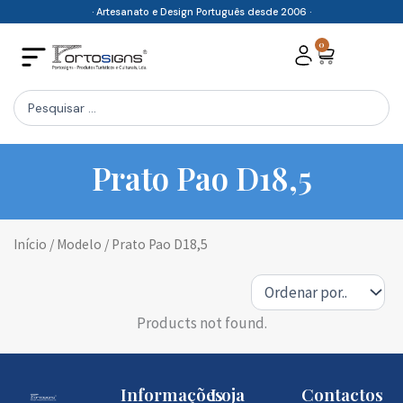
Skip
· Artesanato e Design Português desde 2006 ·
to
0
Cart
content
Search
...
Prato Pao D18,5
Início
/ Modelo / Prato Pao D18,5
Products not found.
Informações
Loja
Contactos