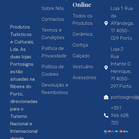
Online
Sobre Nós
Loja 1: Rua
Todos os
da
Contactos
Produtos
Alfândega,
Produtos
Termos e
17 4050-
Turísticos
Cerâmica
Condições
029 Porto
e Culturais,
Cortiça
Política de
Lda. As
Loja 2:
Privacidade
Calçado
duas lojas
Rua
Portosigns
Infante D.
Política de
Vestuário
estão
Henrique,
Cookies
Acessórios
situadas na
71 4050-
Devolução e
Ribeira do
297 Porto
Reembolsos
Porto,
portosigns@p
direcionadas
+351
para o
966 628
Turismo
720
Nacional e
Internacional
desde