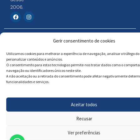
2006.
F
I
a
n
c
s
e
t
b
a
© 2026 Portosigns –
Livro de reclamações
o
g
Gerir consentimento de cookies
o
r
Produtos Turísticos e
Online
k
a
Culturais, Lda
Utilizamos cookies para melhorar a experiência de navegação, analisar o tráfego do 
m
personalizar conteúdos e anúncios.
O consentimento para estas tecnologias permite-nos tratar dados como o comport
navegação ou identificadores únicos neste site.
Powered by
Megastock Informática
A não aceitação ou a retirada do consentimento pode afetar negativamente deter
funcionalidades e serviços.
Aceitar todos
Recusar
Ver preferências