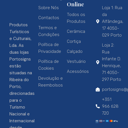
Online
Sobre Nós
Loja 1: Rua
Todos os
da
Contactos
Produtos
Alfândega,
Produtos
Termos e
17 4050-
Turísticos
Cerâmica
Condições
029 Porto
e Culturais,
Cortiça
Política de
Lda. As
Loja 2:
Privacidade
Calçado
duas lojas
Rua
Portosigns
Infante D.
Política de
Vestuário
estão
Henrique,
Cookies
Acessórios
situadas na
71 4050-
Devolução e
Ribeira do
297 Porto
Reembolsos
Porto,
portosigns@p
direcionadas
+351
para o
966 628
Turismo
720
Nacional e
Internacional
desde