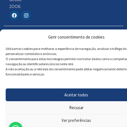
2006.
F
I
a
n
c
s
e
t
b
a
© 2026 Portosigns –
Livro de reclamações
o
g
Gerir consentimento de cookies
o
r
Produtos Turísticos e
Online
k
a
Culturais, Lda
Utilizamos cookies para melhorar a experiência de navegação, analisar o tráfego do 
m
personalizar conteúdos e anúncios.
O consentimento para estas tecnologias permite-nos tratar dados como o comport
navegação ou identificadores únicos neste site.
Powered by
Megastock Informática
A não aceitação ou a retirada do consentimento pode afetar negativamente deter
funcionalidades e serviços.
Aceitar todos
Recusar
Ver preferências