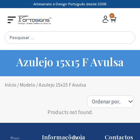
Skip
· Artesanato e Design Português desde 2006 ·
to
0
Cart
content
Search
...
Azulejo 15x15 F Avulsa
Início
/ Modelo / Azulejo 15x15 F Avulsa
Products not found.
Informações
Loja
Contactos