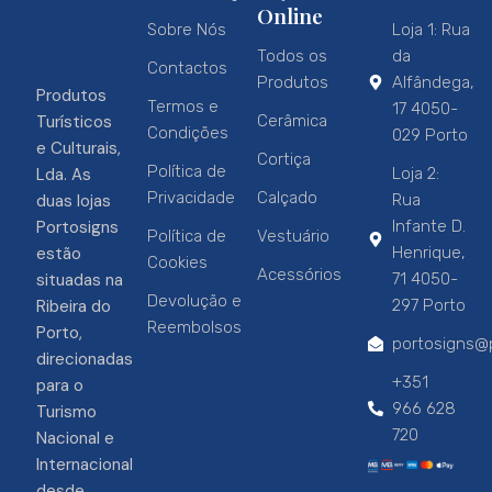
Online
Sobre Nós
Loja 1: Rua
Todos os
da
Contactos
Produtos
Alfândega,
Produtos
Termos e
17 4050-
Turísticos
Cerâmica
Condições
029 Porto
e Culturais,
Cortiça
Política de
Lda. As
Loja 2:
Privacidade
Calçado
duas lojas
Rua
Portosigns
Infante D.
Política de
Vestuário
estão
Henrique,
Cookies
Acessórios
situadas na
71 4050-
Devolução e
Ribeira do
297 Porto
Reembolsos
Porto,
portosigns@p
direcionadas
+351
para o
966 628
Turismo
720
Nacional e
Internacional
desde