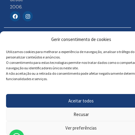
2006.
F
I
a
n
c
s
e
t
b
a
© 2026 Portosigns –
Livro de reclamações
o
g
Gerir consentimento de cookies
o
r
Produtos Turísticos e
Online
k
a
Culturais, Lda
Utilizamos cookies para melhorar a experiência de navegação, analisar o tráfego do 
m
personalizar conteúdos e anúncios.
O consentimento para estas tecnologias permite-nos tratar dados como o comport
navegação ou identificadores únicos neste site.
Powered by
Megastock Informática
A não aceitação ou a retirada do consentimento pode afetar negativamente deter
funcionalidades e serviços.
Aceitar todos
Recusar
Ver preferências