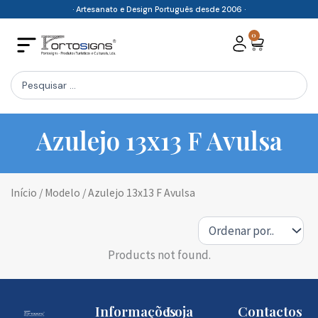
Skip
· Artesanato e Design Português desde 2006 ·
to
0
Cart
content
Search
...
Azulejo 13x13 F Avulsa
Início
/ Modelo / Azulejo 13x13 F Avulsa
Products not found.
Informações
Loja
Contactos