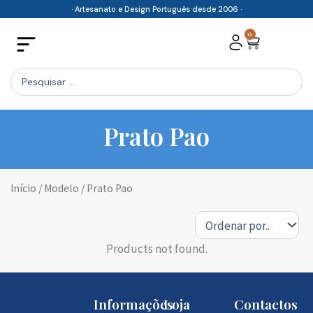
Skip
· Artesanato e Design Português desde 2006 ·
to
0
Cart
content
Search
...
Prato Pao
Início
/ Modelo / Prato Pao
Products not found.
Informações
Loja
Contactos