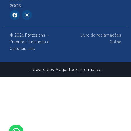
2006.
F
I
a
n
c
s
e
t
b
a
© 2026 Portosigns –
Livro de reclamações
o
g
o
r
Produtos Turísticos e
Online
k
a
Culturais, Lda
m
Powered by
Megastock Informática