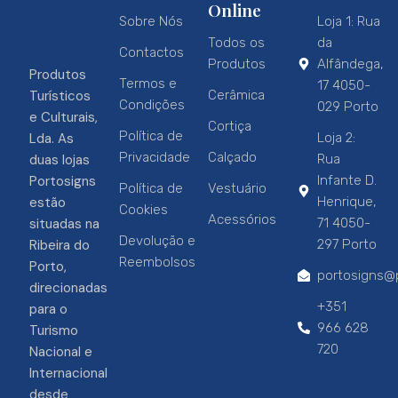
Online
Sobre Nós
Loja 1: Rua
Todos os
da
Contactos
Produtos
Alfândega,
Produtos
Termos e
17 4050-
Turísticos
Cerâmica
Condições
029 Porto
e Culturais,
Cortiça
Política de
Lda. As
Loja 2:
Privacidade
Calçado
duas lojas
Rua
Portosigns
Infante D.
Política de
Vestuário
estão
Henrique,
Cookies
Acessórios
situadas na
71 4050-
Devolução e
Ribeira do
297 Porto
Reembolsos
Porto,
portosigns@p
direcionadas
+351
para o
966 628
Turismo
720
Nacional e
Internacional
desde