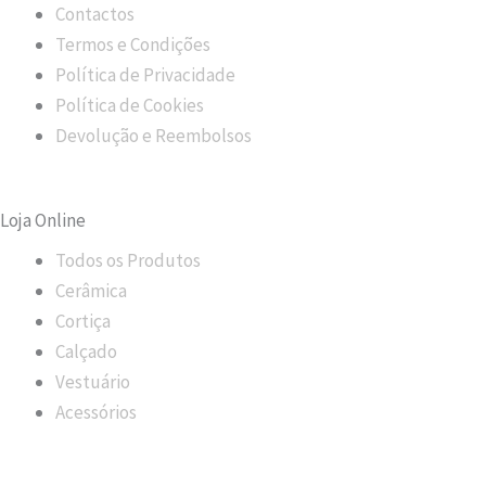
e
t
Contactos
Termos e Condições
b
a
Política de Privacidade
Política de Cookies
o
g
Devolução e Reembolsos
o
r
Loja Online
k
a
Todos os Produtos
m
Cerâmica
Cortiça
Calçado
Vestuário
Acessórios