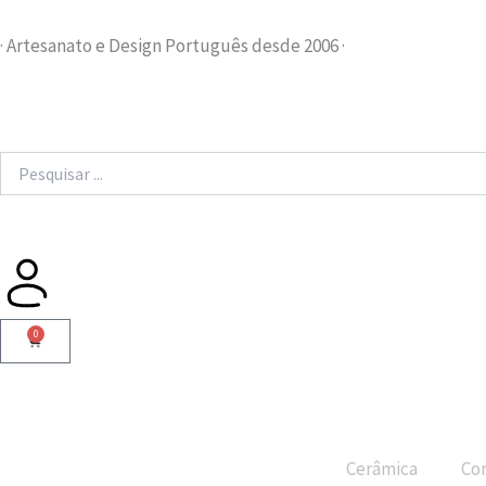
Skip
to
· Artesanato e Design Português desde 2006 ·
content
Search
...
0
Cart
Cerâmica
Cor