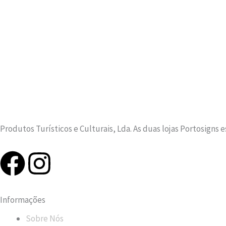
Produtos Turísticos e Culturais, Lda. As duas lojas Portosigns 
F
I
a
n
Informações
c
s
Sobre Nós