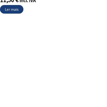
11,50
€
incl. IVA
Ler mais