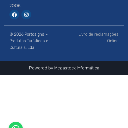
2006.
F
I
a
n
c
s
e
t
b
a
© 2026 Portosigns –
Livro de reclamações
o
g
o
r
Produtos Turísticos e
Online
k
a
Culturais, Lda
m
Powered by
Megastock Informática