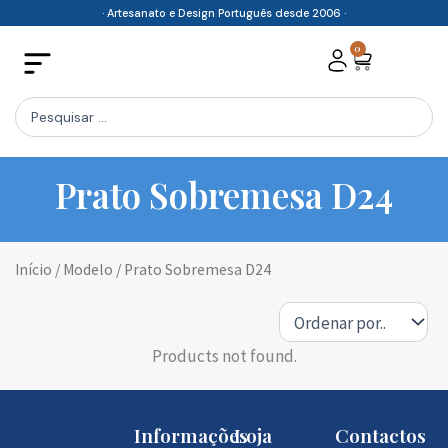
Skip
· Artesanato e Design Português desde 2006 ·
to
0
Cart
content
Search
...
Prato Sobremesa D24
Início
/ Modelo / Prato Sobremesa D24
Products not found.
Informações
Loja
Contactos