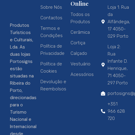
Online
Sobre Nós
Loja 1: Rua
Todos os
da
Contactos
Produtos
Alfândega,
Produtos
Termos e
17 4050-
Turísticos
Cerâmica
Condições
029 Porto
e Culturais,
Cortiça
Política de
Lda. As
Loja 2:
Privacidade
Calçado
duas lojas
Rua
Portosigns
Infante D.
Política de
Vestuário
estão
Henrique,
Cookies
Acessórios
situadas na
71 4050-
Devolução e
Ribeira do
297 Porto
Reembolsos
Porto,
portosigns@p
direcionadas
+351
para o
966 628
Turismo
720
Nacional e
Internacional
desde