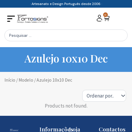
Skip
· Artesanato e Design Português desde 2006 ·
to
0
Cart
content
Search
...
Azulejo 10x10 Dec
Início
/ Modelo / Azulejo 10x10 Dec
Products not found.
Informações
Loja
Contactos