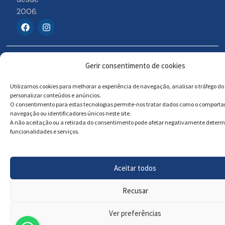
2006.
F
I
a
n
c
s
e
t
b
a
© 2026 Portosigns –
Livro de reclamações
o
g
Gerir consentimento de cookies
o
r
Produtos Turísticos e
Online
k
a
Culturais, Lda
Utilizamos cookies para melhorar a experiência de navegação, analisar o tráfego do 
m
personalizar conteúdos e anúncios.
O consentimento para estas tecnologias permite-nos tratar dados como o comport
navegação ou identificadores únicos neste site.
Powered by
Megastock Informática
A não aceitação ou a retirada do consentimento pode afetar negativamente deter
funcionalidades e serviços.
Aceitar todos
Recusar
Ver preferências