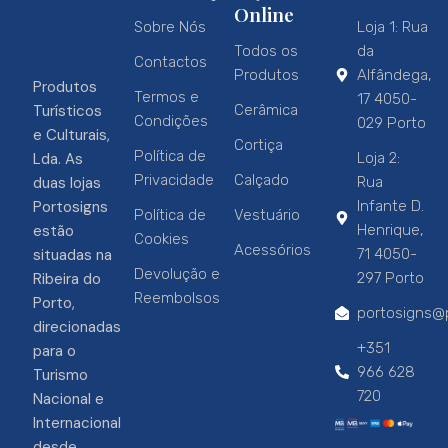
Online
Sobre Nós
Loja 1: Rua
Todos os
da
Contactos
Produtos
Alfândega,
Produtos
Termos e
17 4050-
Turísticos
Cerâmica
Condições
029 Porto
e Culturais,
Cortiça
Política de
Lda. As
Loja 2:
Privacidade
Calçado
duas lojas
Rua
Portosigns
Infante D.
Política de
Vestuário
estão
Henrique,
Cookies
Acessórios
situadas na
71 4050-
Devolução e
Ribeira do
297 Porto
Reembolsos
Porto,
portosigns@p
direcionadas
+351
para o
966 628
Turismo
720
Nacional e
Internacional
desde