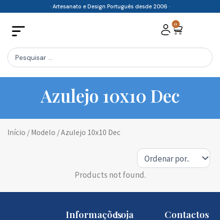
Skip
· Artesanato e Design Português desde 2006 ·
to
0
Cart
content
Search
...
Azulejo 10x10 Dec
Início
/ Modelo / Azulejo 10x10 Dec
Products not found.
Informações
Loja
Contactos