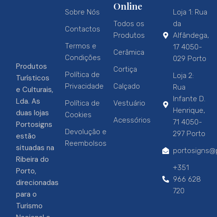
Online
Sobre Nós
Loja 1: Rua
Todos os
da
Contactos
Produtos
Alfândega,
Termos e
17 4050-
Cerâmica
Condições
029 Porto
Produtos
Cortiça
Política de
Loja 2:
Turísticos
Privacidade
Calçado
Rua
e Culturais,
Infante D.
Lda. As
Política de
Vestuário
Henrique,
duas lojas
Cookies
Acessórios
71 4050-
Portosigns
Devolução e
297 Porto
estão
Reembolsos
situadas na
portosigns@p
Ribeira do
+351
Porto,
966 628
direcionadas
720
para o
Turismo