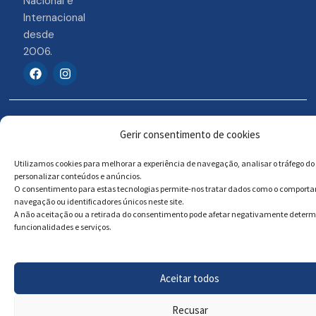
Nacional e
Internacional
desde
2006.
F
I
a
n
c
s
e
t
b
a
© 2026 Portosigns –
Livro de reclamações
o
g
Gerir consentimento de cookies
o
r
Produtos Turísticos e
Online
k
a
Culturais, Lda
m
Utilizamos cookies para melhorar a experiência de navegação, analisar o tráfego do 
personalizar conteúdos e anúncios.
O consentimento para estas tecnologias permite-nos tratar dados como o comport
navegação ou identificadores únicos neste site.
Powered by
Megastock Informática
A não aceitação ou a retirada do consentimento pode afetar negativamente deter
funcionalidades e serviços.
Aceitar todos
Recusar