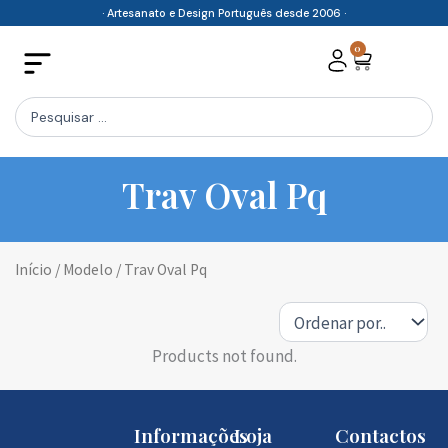
Skip
· Artesanato e Design Português desde 2006 ·
to
0
Cart
content
Search
...
Trav Oval Pq
Início
/ Modelo / Trav Oval Pq
Products not found.
Informações
Loja
Contactos