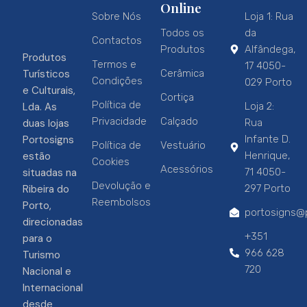
Online
Sobre Nós
Loja 1: Rua
Todos os
da
Contactos
Produtos
Alfândega,
Produtos
Termos e
17 4050-
Turísticos
Cerâmica
Condições
029 Porto
e Culturais,
Cortiça
Política de
Lda. As
Loja 2:
Privacidade
Calçado
duas lojas
Rua
Portosigns
Infante D.
Política de
Vestuário
estão
Henrique,
Cookies
Acessórios
situadas na
71 4050-
Devolução e
Ribeira do
297 Porto
Reembolsos
Porto,
portosigns@p
direcionadas
+351
para o
966 628
Turismo
720
Nacional e
Internacional
desde