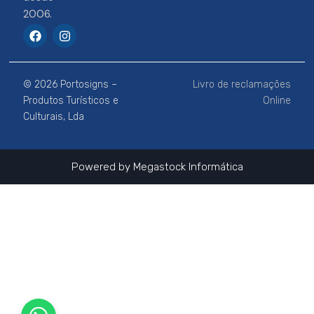
2006.
F
I
a
n
c
s
e
t
b
a
© 2026 Portosigns –
Livro de reclamações
o
g
o
r
Produtos Turísticos e
Online
k
a
Culturais, Lda
m
Powered by
Megastock Informática