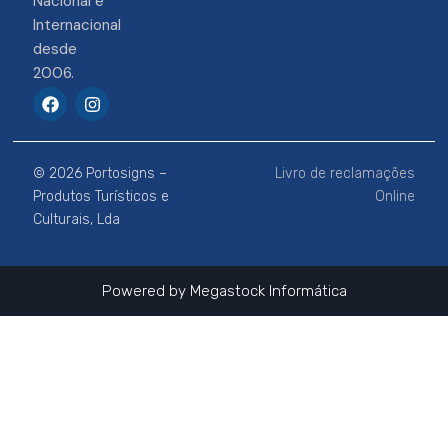
Nacional e
Internacional
desde
2006.
F
I
a
n
c
s
e
t
b
a
© 2026 Portosigns –
Livro de reclamações
o
g
o
r
Produtos Turísticos e
Online
k
a
Culturais, Lda
m
Powered by
Megastock Informática