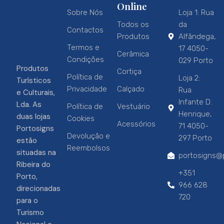
Online
Sobre Nós
Loja 1: Rua
Todos os
da
Contactos
Produtos
Alfândega,
Termos e
17 4050-
Cerâmica
Condições
029 Porto
Produtos
Cortiça
Política de
Loja 2:
Turísticos
Privacidade
Calçado
Rua
e Culturais,
Infante D.
Lda. As
Política de
Vestuário
Henrique,
duas lojas
Cookies
Acessórios
71 4050-
Portosigns
Devolução e
297 Porto
estão
Reembolsos
situadas na
portosigns@p
Ribeira do
+351
Porto,
966 628
direcionadas
720
para o
Turismo