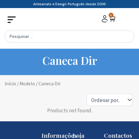
Skip
· Artesanato e Design Português desde 2006 ·
to
0
Cart
content
Search
...
Caneca Dir
Início
/ Modelo / Caneca Dir
Products not found.
Informações
Loja
Contactos