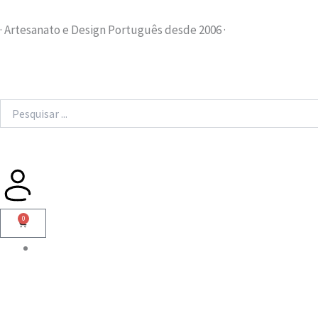
Skip
to
· Artesanato e Design Português desde 2006 ·
content
Search
...
0
Cart