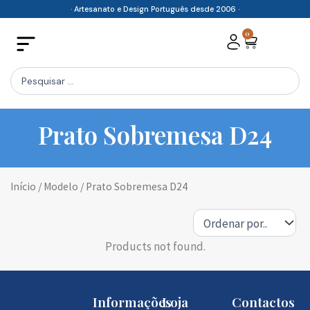
Skip
· Artesanato e Design Português desde 2006 ·
to
0
Cart
content
Search
...
Prato Sobremesa D24
Início
/ Modelo / Prato Sobremesa D24
Products not found.
Informações
Loja
Contactos