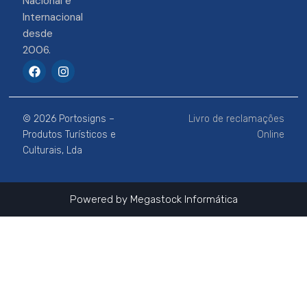
Nacional e
Internacional
desde
2006.
F
I
a
n
c
s
e
t
b
a
© 2026 Portosigns –
Livro de reclamações
o
g
o
r
Produtos Turísticos e
Online
k
a
Culturais, Lda
m
Powered by
Megastock Informática