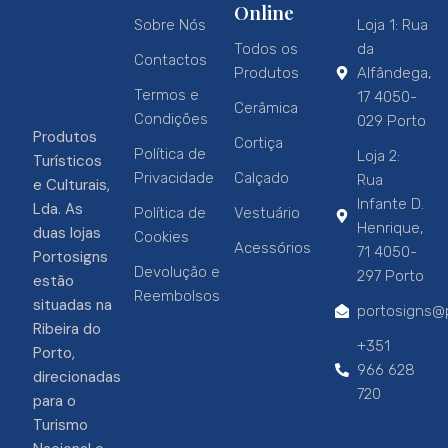
Online
Sobre Nós
Loja 1: Rua
Todos os
da
Contactos
Produtos
Alfândega,
Termos e
17 4050-
Cerâmica
Condições
029 Porto
Produtos
Cortiça
Política de
Loja 2:
Turísticos
Privacidade
Calçado
Rua
e Culturais,
Infante D.
Lda. As
Política de
Vestuário
Henrique,
duas lojas
Cookies
Acessórios
71 4050-
Portosigns
Devolução e
297 Porto
estão
Reembolsos
situadas na
portosigns@p
Ribeira do
+351
Porto,
966 628
direcionadas
720
para o
Turismo