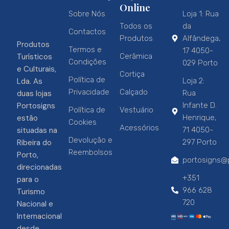
Online
Sobre Nós
Loja 1: Rua
Todos os
da
Contactos
Produtos
Alfândega,
Produtos
Termos e
17 4050-
Turísticos
Cerâmica
Condições
029 Porto
e Culturais,
Cortiça
Política de
Lda. As
Loja 2:
Privacidade
Calçado
duas lojas
Rua
Portosigns
Infante D.
Política de
Vestuário
estão
Henrique,
Cookies
Acessórios
situadas na
71 4050-
Devolução e
Ribeira do
297 Porto
Reembolsos
Porto,
portosigns@p
direcionadas
+351
para o
966 628
Turismo
720
Nacional e
Internacional
desde