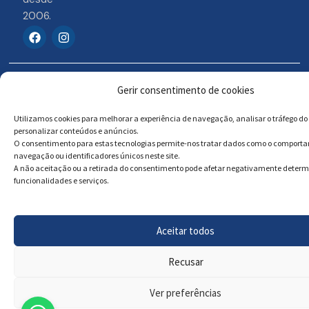
2006.
F
I
a
n
c
s
e
t
b
a
© 2026 Portosigns –
Livro de reclamações
o
g
Gerir consentimento de cookies
o
r
Produtos Turísticos e
Online
k
a
Culturais, Lda
Utilizamos cookies para melhorar a experiência de navegação, analisar o tráfego do 
m
personalizar conteúdos e anúncios.
O consentimento para estas tecnologias permite-nos tratar dados como o comport
navegação ou identificadores únicos neste site.
Powered by
Megastock Informática
A não aceitação ou a retirada do consentimento pode afetar negativamente deter
funcionalidades e serviços.
Aceitar todos
Recusar
Ver preferências