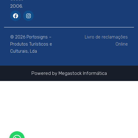
2006.
F
I
a
n
c
s
e
t
b
a
© 2026 Portosigns –
Livro de reclamações
o
g
o
r
Produtos Turísticos e
Online
k
a
Culturais, Lda
m
Powered by
Megastock Informática