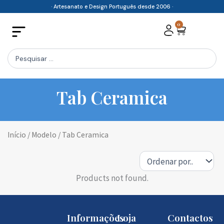
Skip
· Artesanato e Design Português desde 2006 ·
to
0
Cart
content
Search
...
Tab Ceramica
Início
/ Modelo / Tab Ceramica
Products not found.
Informações
Loja
Contactos