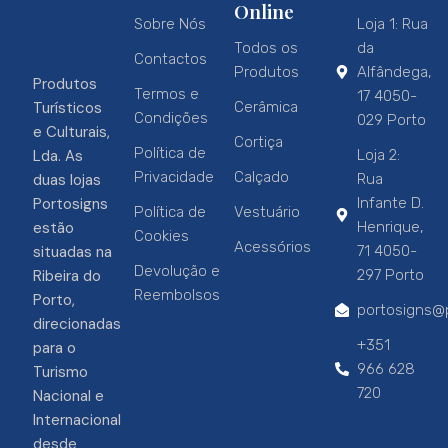
Online
Sobre Nós
Loja 1: Rua
Todos os
da
Contactos
Produtos
Alfândega,
Produtos
Termos e
17 4050-
Turísticos
Cerâmica
Condições
029 Porto
e Culturais,
Cortiça
Política de
Lda. As
Loja 2:
Privacidade
Calçado
duas lojas
Rua
Portosigns
Infante D.
Política de
Vestuário
estão
Henrique,
Cookies
Acessórios
situadas na
71 4050-
Devolução e
Ribeira do
297 Porto
Reembolsos
Porto,
portosigns@p
direcionadas
+351
para o
966 628
Turismo
720
Nacional e
Internacional
desde