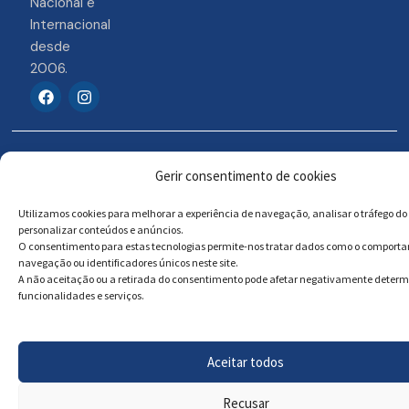
Nacional e
Internacional
desde
2006.
F
I
a
n
c
s
e
t
b
a
© 2026 Portosigns –
Livro de reclamações
o
g
Gerir consentimento de cookies
o
r
Produtos Turísticos e
Online
k
a
Culturais, Lda
m
Utilizamos cookies para melhorar a experiência de navegação, analisar o tráfego do 
personalizar conteúdos e anúncios.
O consentimento para estas tecnologias permite-nos tratar dados como o comport
navegação ou identificadores únicos neste site.
Powered by
Megastock Informática
A não aceitação ou a retirada do consentimento pode afetar negativamente deter
funcionalidades e serviços.
Aceitar todos
Recusar