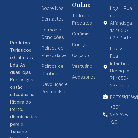
Online
Sobre Nós
Loja 1: Rua
Todos os
da
Contactos
Produtos
Alfândega,
Termos e
17 4050-
Cerâmica
Condições
029 Porto
Produtos
Cortiça
Política de
Loja 2:
Turísticos
Privacidade
Calçado
Rua
e Culturais,
Infante D.
Lda. As
Política de
Vestuário
Henrique,
duas lojas
Cookies
Acessórios
71 4050-
Portosigns
Devolução e
297 Porto
estão
Reembolsos
situadas na
portosigns@p
Ribeira do
+351
Porto,
966 628
direcionadas
720
para o
Turismo