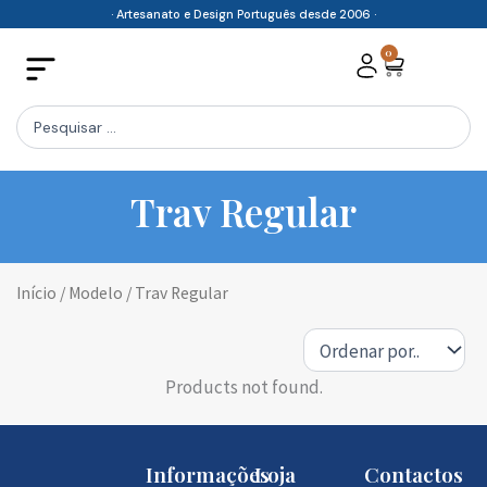
Skip
· Artesanato e Design Português desde 2006 ·
to
0
Cart
content
Search
...
Trav Regular
Início
/ Modelo / Trav Regular
Products not found.
Informações
Loja
Contactos