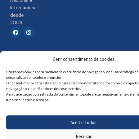
Nacional e
Internacional
desde
2006.
F
I
a
n
c
s
e
t
b
a
© 2026 Portosigns –
Livro de reclamações
o
g
Gerir consentimento de cookies
o
r
Produtos Turísticos e
Online
k
a
Culturais, Lda
m
Utilizamos cookies para melhorar a experiência de navegação, analisar o tráfego do 
personalizar conteúdos e anúncios.
O consentimento para estas tecnologias permite-nos tratar dados como o comport
navegação ou identificadores únicos neste site.
Powered by
Megastock Informática
A não aceitação ou a retirada do consentimento pode afetar negativamente deter
funcionalidades e serviços.
Aceitar todos
Recusar