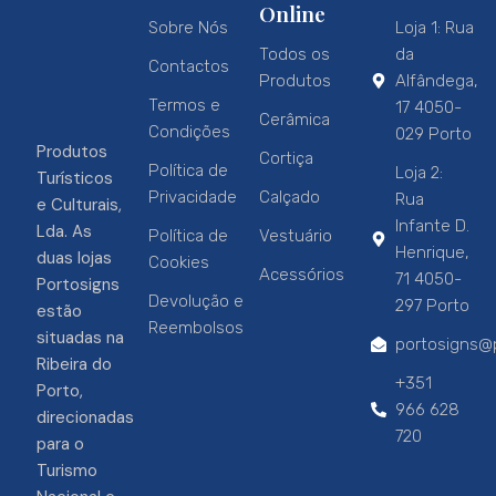
Online
Sobre Nós
Loja 1: Rua
Todos os
da
Contactos
Produtos
Alfândega,
Termos e
17 4050-
Cerâmica
Condições
029 Porto
Produtos
Cortiça
Política de
Loja 2:
Turísticos
Privacidade
Calçado
Rua
e Culturais,
Infante D.
Lda. As
Política de
Vestuário
Henrique,
duas lojas
Cookies
Acessórios
71 4050-
Portosigns
Devolução e
297 Porto
estão
Reembolsos
situadas na
portosigns@p
Ribeira do
+351
Porto,
966 628
direcionadas
720
para o
Turismo