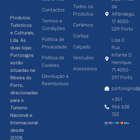
Todos os
da
Contactos
Produtos
Alfândega,
Produtos
Termos e
17 4050-
Turísticos
Cerâmica
Condições
029 Porto
e Culturais,
Cortiça
Política de
Lda. As
Loja 2:
Privacidade
Calçado
duas lojas
Rua
Portosigns
Infante D.
Política de
Vestuário
estão
Henrique,
Cookies
Acessórios
situadas na
71 4050-
Devolução e
Ribeira do
297 Porto
Reembolsos
Porto,
portosigns@p
direcionadas
+351
para o
966 628
Turismo
720
Nacional e
Internacional
desde
2006.