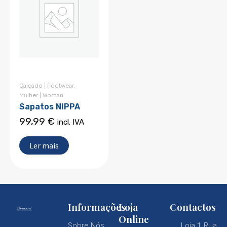
Calçado | Footwear
,
Mulher | Woman
Sapatos NIPPA
99,99
€
incl. IVA
Ler mais
Informações
Loja
Contactos
Online
Sobre Nós
Loja 1: Rua