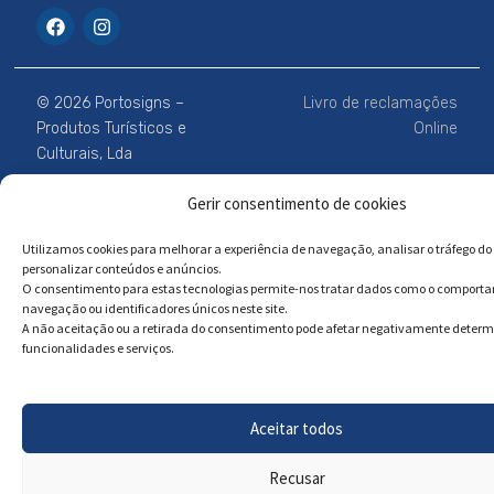
F
I
a
n
c
s
e
t
b
a
© 2026 Portosigns –
Livro de reclamações
o
g
o
r
Produtos Turísticos e
Online
k
a
Culturais, Lda
m
Gerir consentimento de cookies
Powered by
Megastock Informática
Utilizamos cookies para melhorar a experiência de navegação, analisar o tráfego do 
personalizar conteúdos e anúncios.
O consentimento para estas tecnologias permite-nos tratar dados como o comport
navegação ou identificadores únicos neste site.
A não aceitação ou a retirada do consentimento pode afetar negativamente deter
funcionalidades e serviços.
Aceitar todos
Recusar