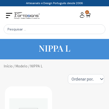
Skip
· Artesanato e Design Português desde 2006 ·
to
0
Cart
content
Search
...
NIPPA L
Início
/ Modelo / NIPPA L