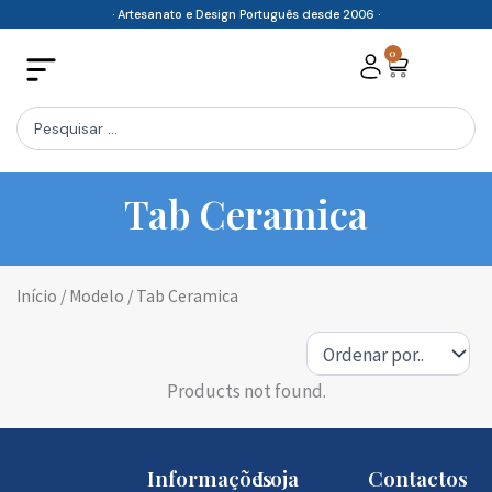
Skip
· Artesanato e Design Português desde 2006 ·
to
0
Cart
content
Search
...
Tab Ceramica
Início
/ Modelo / Tab Ceramica
Products not found.
Informações
Loja
Contactos