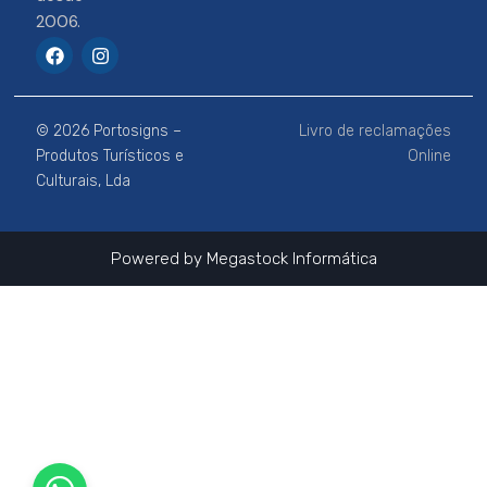
2006.
F
I
a
n
c
s
e
t
b
a
© 2026 Portosigns –
Livro de reclamações
o
g
o
r
Produtos Turísticos e
Online
k
a
Culturais, Lda
m
Powered by
Megastock Informática