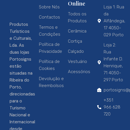
Online
Sobre Nós
Loja 1: Rua
Todos os
da
Contactos
Produtos
Alfândega,
Produtos
Termos e
17 4050-
Turísticos
Cerâmica
Condições
029 Porto
e Culturais,
Cortiça
Política de
Lda. As
Loja 2:
Privacidade
Calçado
duas lojas
Rua
Portosigns
Infante D.
Política de
Vestuário
estão
Henrique,
Cookies
Acessórios
situadas na
71 4050-
Devolução e
Ribeira do
297 Porto
Reembolsos
Porto,
portosigns@p
direcionadas
+351
para o
966 628
Turismo
720
Nacional e
Internacional
desde